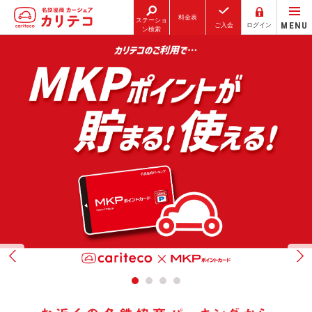
料金表
ステーショ
MENU
ご入会
ログイン
ン検索
ホーム
ステーション検索
東京エリア
大阪エリア
金沢エリア
駅近／直結
カーシェアリングとは
ご利用の流れ
コストシミュレーション