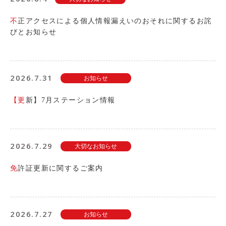
利用シーン
不正アクセスによる個人情報漏えいのおそれに関するお詫
お客様の声
びとお知らせ
ご入会方法
学生はおトク！
2026.7.31
お知らせ
マイナ免許証
よくある質問
【更新】7月ステーション情報
法人のお客様
2026.7.29
大切なお知らせ
料金プラン
長時間利用もおトク
免許証更新に関するご案内
社有車との比較
利用シーン
2026.7.27
お客様の声
お知らせ