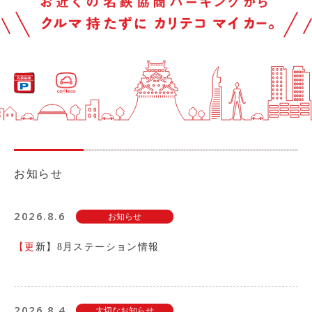
ライド&カーシェア
モデルコース
カ
カリテコの魅力
リ
テ
BMW/MINI
コ
シーン別車種のご案内
名鉄協商パーキング無料
お知らせ
予約アプリ
名鉄ミューズポイント
2026.8.6
お知らせ
快適カーシェアリング
乗り乗り連携サービス
【更新】8月ステーション情報
個人のお客様
2026.8.4
料金プラン
大切なお知らせ