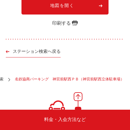
ご入会方法
地図を開く
よくある質問
印刷する
会社案内
お問い合わせ
お知らせ
ステーション検索へ戻る
ご入会はこちら
会員ログイン
索
名鉄協商パーキング 神宮前駅西ＰＢ（神宮前駅西立体駐車場）
保険補償内容
個人情報の取扱い
環境への取組み
貸渡約款
ご利用の手引き
特定商取引について
サイトマップ
料金・入会方法など