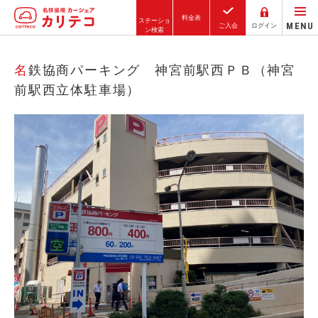
料金表
ステーショ
MENU
ご入会
ログイン
ン検索
ホーム
名鉄協商パーキング 神宮前駅西ＰＢ（神宮
前駅西立体駐車場）
ステーション検索
東京エリア
大阪エリア
金沢エリア
駅近／直結
カーシェアリングとは
ご利用の流れ
コストシミュレーション