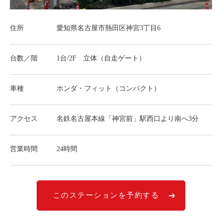
ライド&カーシェア
モデルコース
住所
愛知県名古屋市熱田区神宮3丁目6
カリテコの魅力
台数／階
1台/2F 立体（自走ゲート）
BMW/MINI
車種
ホンダ・フィット（コンパクト）
シーン別車種のご案内
名鉄協商パーキング無料
アクセス
名鉄名古屋本線「神宮前」駅西口より南へ3分
予約アプリ
名鉄ミューズポイント
営業時間
24時間
快適カーシェアリング
乗り乗り連携サービス
このステーションを予約する
個人のお客様
料金プラン