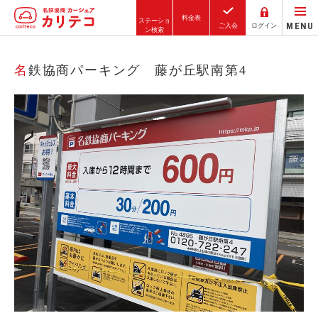
料金表
ステーショ
MENU
ご入会
ログイン
ン検索
ホーム
名鉄協商パーキング 藤が丘駅南第4
ステーション検索
東京エリア
大阪エリア
金沢エリア
駅近／直結
カーシェアリングとは
ご利用の流れ
コストシミュレーション