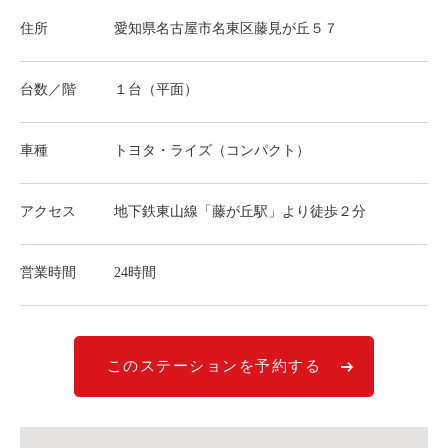
ライド&カーシェア
住所
愛知県名古屋市名東区藤見が丘５７
モデルコース
台数／階
１台（平面）
カリテコの魅力
BMW/MINI
車種
トヨタ・ライズ（コンパクト）
シーン別車種のご案内
アクセス
地下鉄東山線「藤が丘駅」より徒歩２分
名鉄協商パーキング無料
予約アプリ
営業時間
24時間
名鉄ミューズポイント
快適カーシェアリング
乗り乗り連携サービス
このステーションを予約する
個人のお客様
料金プラン