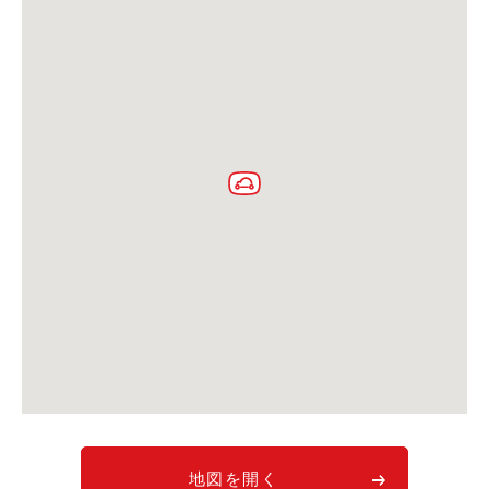
利用シーン
お客様の声
ご入会方法
学生はおトク！
マイナ免許証
よくある質問
法人のお客様
料金プラン
長時間利用もおトク
社有車との比較
利用シーン
お客様の声
地図を開く