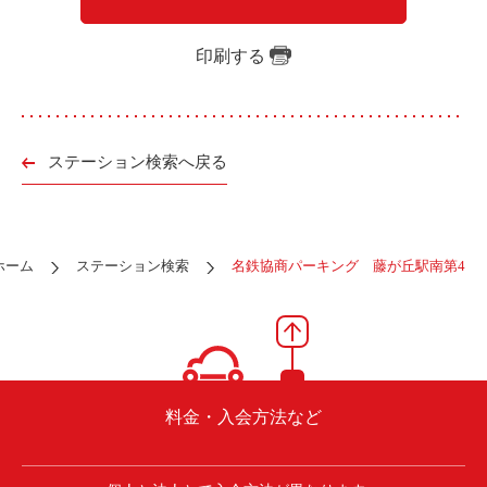
ご入会方法
よくある質問
印刷する
会社案内
お問い合わせ
お知らせ
ステーション検索へ戻る
ご入会はこちら
会員ログイン
ホーム
ステーション検索
名鉄協商パーキング 藤が丘駅南第4
保険補償内容
個人情報の取扱い
環境への取組み
貸渡約款
ご利用の手引き
特定商取引について
料金・入会方法など
サイトマップ