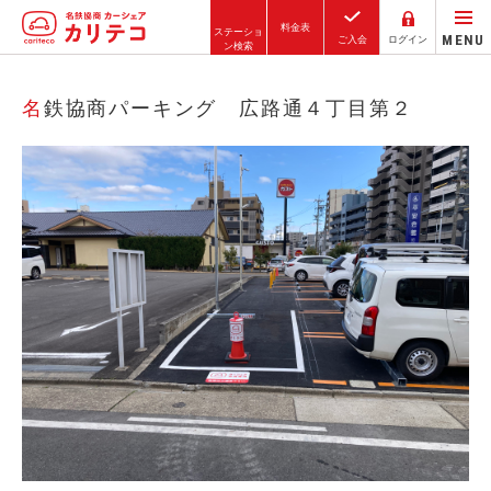
料金表
ステーショ
MENU
ご入会
ログイン
ン検索
ホーム
名鉄協商パーキング 広路通４丁目第２
ステーション検索
東京エリア
大阪エリア
金沢エリア
駅近／直結
カーシェアリングとは
ご利用の流れ
コストシミュレーション