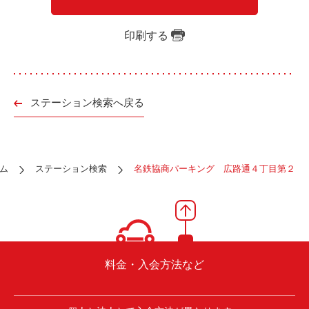
ご入会方法
よくある質問
印刷する
会社案内
お問い合わせ
お知らせ
ステーション検索へ戻る
ご入会はこちら
会員ログイン
ム
ステーション検索
名鉄協商パーキング 広路通４丁目第２
保険補償内容
個人情報の取扱い
環境への取組み
貸渡約款
ご利用の手引き
特定商取引について
料金・入会方法など
サイトマップ