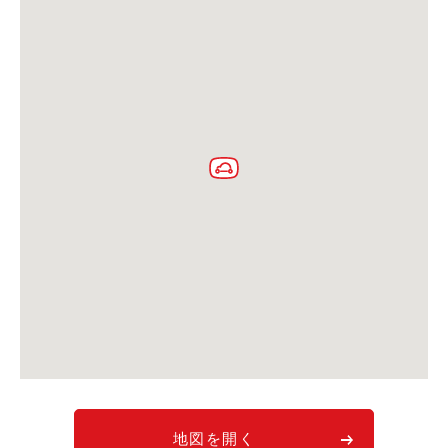
利用シーン
お客様の声
ご入会方法
学生はおトク！
マイナ免許証
よくある質問
法人のお客様
料金プラン
長時間利用もおトク
社有車との比較
利用シーン
お客様の声
地図を開く