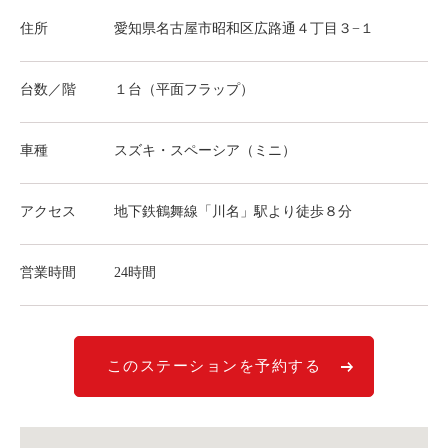
ライド&カーシェア
住所
愛知県名古屋市昭和区広路通４丁目３−１
モデルコース
台数／階
１台（平面フラップ）
カリテコの魅力
BMW/MINI
車種
スズキ・スペーシア（ミニ）
シーン別車種のご案内
アクセス
地下鉄鶴舞線「川名」駅より徒歩８分
名鉄協商パーキング無料
予約アプリ
営業時間
24時間
名鉄ミューズポイント
快適カーシェアリング
乗り乗り連携サービス
このステーションを予約する
個人のお客様
料金プラン