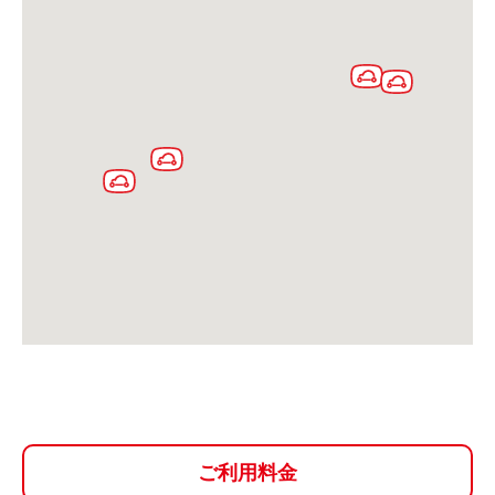
ご入会方法
よくある質問
会社案内
お問い合わせ
お知らせ
ご入会はこちら
会員ログイン
保険補償内容
個人情報の取扱い
環境への取組み
貸渡約款
ご利用の手引き
特定商取引について
サイトマップ
ご利用料金