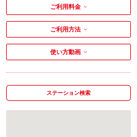
ご利用料金
利用シーン
お客様の声
ご利用方法
ご入会方法
学生はおトク！
マイナ免許証
使い方動画
よくある質問
法人のお客様
料金プラン
ステーション検索
長時間利用もおトク
社有車との比較
利用シーン
お客様の声