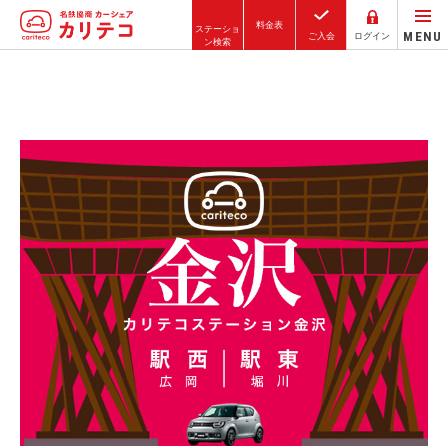
料金表
ステーショ
MENU
ご入会
ログイン
ン検索
ホーム
ステーション検索
東京エリア
大阪エリア
金沢エリア
駅近／直結
カーシェアリングとは
ご利用の流れ
コストシミュレーション