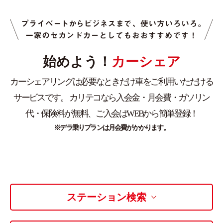
ライド&カーシェア
モデルコース
始めよう！
カーシェア
カリテコの魅力
BMW/MINI
カーシェアリングは必要なときだけ車をご利用いただける
シーン別車種のご案内
サービスです。
カリテコなら入会金・月会費・ガソリン
名鉄協商パーキング無料
代・保険料が無料、ご入会はWEBから簡単登録！
予約アプリ
※デラ乗りプランは月会費がかかります。
名鉄ミューズポイント
快適カーシェアリング
乗り乗り連携サービス
ステーション検索
個人のお客様
料金プラン