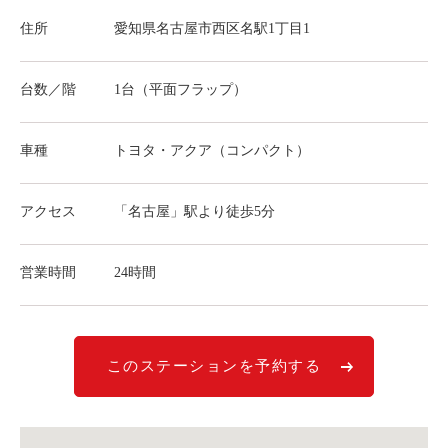
ライド&カーシェア
住所
愛知県名古屋市西区名駅1丁目1
モデルコース
台数／階
1台（平面フラップ）
カリテコの魅力
BMW/MINI
車種
トヨタ・アクア（コンパクト）
シーン別車種のご案内
アクセス
「名古屋」駅より徒歩5分
名鉄協商パーキング無料
予約アプリ
営業時間
24時間
名鉄ミューズポイント
快適カーシェアリング
乗り乗り連携サービス
このステーションを予約する
個人のお客様
料金プラン