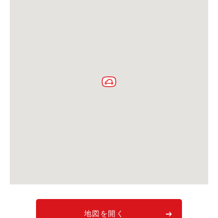
利用シーン
お客様の声
ご入会方法
学生はおトク！
マイナ免許証
よくある質問
法人のお客様
料金プラン
長時間利用もおトク
社有車との比較
利用シーン
お客様の声
地図を開く