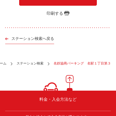
ご入会方法
よくある質問
印刷する
会社案内
お問い合わせ
お知らせ
ステーション検索へ戻る
ご入会はこちら
会員ログイン
ーム
ステーション検索
名鉄協商パーキング 名駅１丁目第３
保険補償内容
個人情報の取扱い
環境への取組み
貸渡約款
ご利用の手引き
特定商取引について
料金・入会方法など
サイトマップ