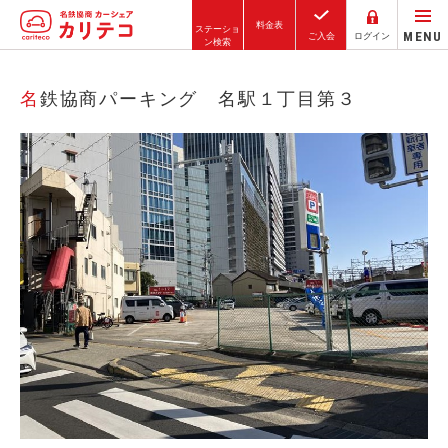
料金表
ステーショ
MENU
ご入会
ログイン
ン検索
ホーム
名鉄協商パーキング 名駅１丁目第３
ステーション検索
東京エリア
大阪エリア
金沢エリア
駅近／直結
カーシェアリングとは
ご利用の流れ
コストシミュレーション