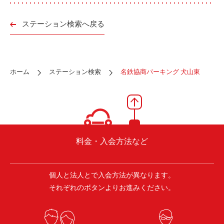
ご入会方法
よくある質問
ステーション検索へ戻る
会社案内
お問い合わせ
お知らせ
ホーム
ステーション検索
名鉄協商パーキング 犬山東
ご入会はこちら
会員ログイン
料金・入会方法など
保険補償内容
個人情報の取扱い
環境への取組み
貸渡約款
個人と法人とで入会方法が異なります。
ご利用の手引き
特定商取引について
それぞれのボタンよりお進みください。
サイトマップ