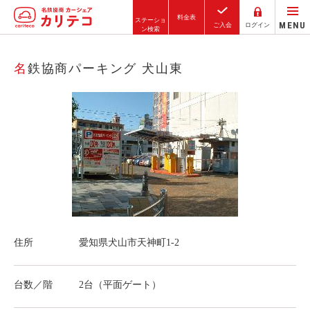
料金表
ステーショ
MENU
ご入会
ログイン
ン検索
ホーム
名鉄協商パーキング 犬山東
ステーション検索
東京エリア
大阪エリア
金沢エリア
駅近／直結
住所
愛知県犬山市天神町1-2
カーシェアリングとは
ご利用の流れ
台数／階
2台（平面ゲート）
コストシミュレーション