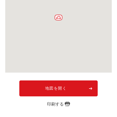
利用シーン
お客様の声
ご入会方法
学生はおトク！
マイナ免許証
よくある質問
法人のお客様
料金プラン
長時間利用もおトク
地図を開く
社有車との比較
利用シーン
印刷する
お客様の声