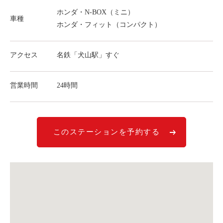
ライド&カーシェア
ホンダ・N-BOX（ミニ）
車種
ホンダ・フィット（コンパクト）
モデルコース
アクセス
名鉄「犬山駅」すぐ
カリテコの魅力
BMW/MINI
営業時間
24時間
シーン別車種のご案内
名鉄協商パーキング無料
予約アプリ
このステーションを予約する
名鉄ミューズポイント
快適カーシェアリング
乗り乗り連携サービス
個人のお客様
料金プラン