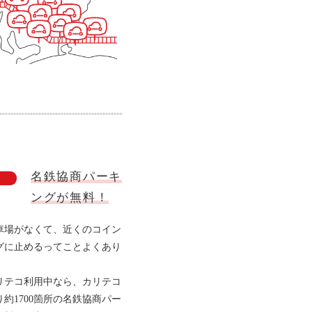
名鉄協商パーキ
ングが無料！
車場がなくて
、近くのコイン
グに止めるってことよくあり
。
リテコ利用中なら、カリテコ
り約
1700箇所の名鉄協商パー