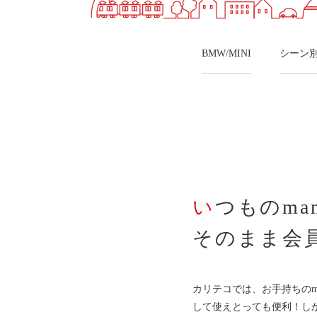
快適カーシェアリング
乗り乗り連携サービス
個人のお客様
BMW/MINI
シーン
料金プラン
利用シーン
お客様の声
ご入会方法
学生はおトク！
マイナ免許証
よくある質問
法人のお客様
いつものman
料金プラン
長時間利用もおトク
そのまま会
社有車との比較
利用シーン
お客様の声
カリテコでは、お手持ちのmana
ご入会方法
して使えとっても便利！し
よくある質問