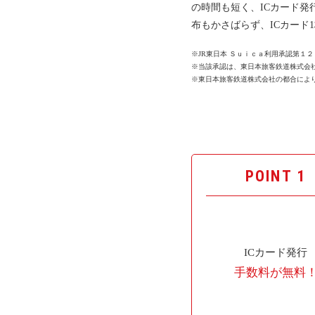
の時間も短く、ICカード
会社案内
布もかさばらず、ICカード
お問い合わせ
お知らせ
※JR東日本 Ｓｕｉｃａ利用承認第１２
ご入会はこちら
※当該承認は、東日本旅客鉄道株式会
※東日本旅客鉄道株式会社の都合により
会員ログイン
保険補償内容
個人情報の取扱い
環境への取組み
貸渡約款
ご利用の手引き
POINT 1
特定商取引について
サイトマップ
Facebook
Twitter
ICカード発行
Instagram
手数料が無料