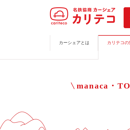
ホーム
ステーション検索
東京エリア
大阪エリア
金沢エリア
駅近／直結
カーシェアとは
カリテコの
カーシェアリングとは
ご利用の流れ
コストシミュレーション
ライド&カーシェア
モデルコース
manaca・
カリテコの魅力
BMW/MINI
シーン別車種のご案内
名鉄協商パーキング無料
予約アプリ
名鉄ミューズポイント