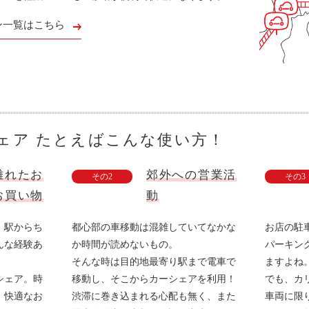
ン一覧はこちら
ェア たとえばこんな使い方！
離れたお
郊外への営業活
その2
その3
お買い物
動
、駅からち
都心部の車移動は混雑していてなかな
お店の駐
んな経験あ
か時間が読めないもの
。
パーキン
そんな時は目的地最寄り駅まで電車で
ますよね
シェア。時
移動し
、そこからカーシェアを利用
！
でも、カ
、快適なお
渋滞に巻き込まれる心配も無く
、また
車両に限