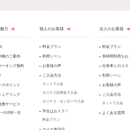
魅力
個人のお客様
法人のお客様
I
料金プラン
料金プラン
車種のご案内
利用シーン
長時間利用もお
パーキング無料
お客様の声
社有車とのコス
リ
ご入会方法
利用シーン
ネットで入会
ーズポイント
お客様の声
カリテコ説明会で入会
シェアリング
ご入会方法
カリテコ・センターで入会
ネットで入会
連携サービス
学生はおトク！
ー利用駅一覧
よくある質問
料金プラン
マイナ免許証