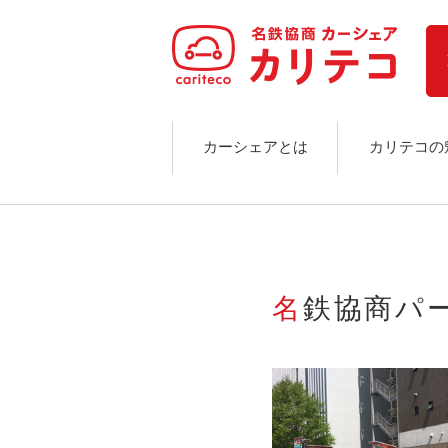
ホーム
ステーション検索
東京エリア
大阪エリア
金沢エリア
駅近／直結
カーシェアとは
カリテコの
カーシェアリングとは
ご利用の流れ
コストシミュレーション
ライド&カーシェア
モデルコース
名鉄協商パ
カリテコの魅力
BMW/MINI
シーン別車種のご案内
名鉄協商パーキング無料
予約アプリ
名鉄ミューズポイント