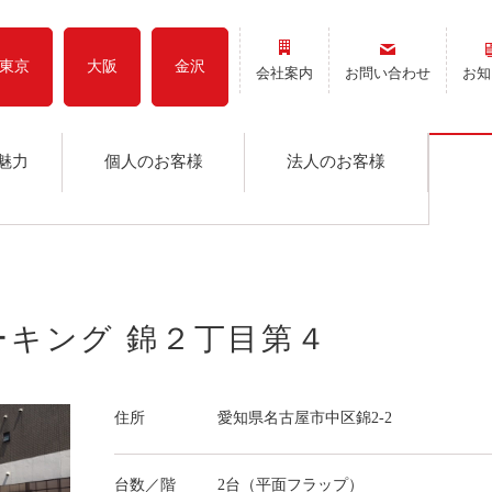
東京
大阪
金沢
会社案内
お問い合わせ
お知
魅力
個人のお客様
法人のお客様
ーキング 錦２丁目第４
住所
愛知県名古屋市中区錦2-2
台数／階
2台（平面フラップ）