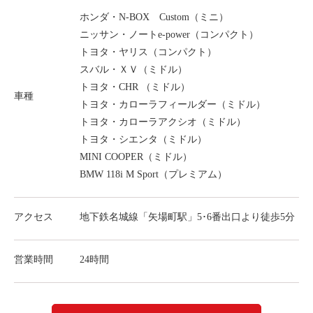
ライド&カーシェア
ホンダ・N-BOX Custom（ミニ）
ニッサン・ノートe-power（コンパクト）
モデルコース
トヨタ・ヤリス（コンパクト）
スバル・ＸＶ（ミドル）
カリテコの魅力
トヨタ・CHR （ミドル）
車種
BMW/MINI
トヨタ・カローラフィールダー（ミドル）
トヨタ・カローラアクシオ（ミドル）
シーン別車種のご案内
トヨタ・シエンタ（ミドル）
名鉄協商パーキング無料
MINI COOPER（ミドル）
予約アプリ
BMW 118i M Sport（プレミアム）
名鉄ミューズポイント
アクセス
地下鉄名城線「矢場町駅」5･6番出口より徒歩5分
快適カーシェアリング
乗り乗り連携サービス
営業時間
24時間
個人のお客様
料金プラン