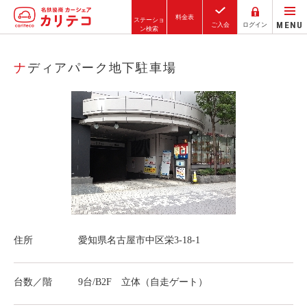
料金表
ステーショ
MENU
ご入会
ログイン
ン検索
ホーム
ナディアパーク地下駐車場
ステーション検索
東京エリア
大阪エリア
金沢エリア
駅近／直結
住所
愛知県名古屋市中区栄3-18-1
カーシェアリングとは
ご利用の流れ
台数／階
9台/B2F 立体（自走ゲート）
コストシミュレーション