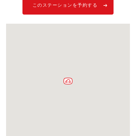
このステーションを予約する
利用シーン
お客様の声
ご入会方法
学生はおトク！
マイナ免許証
よくある質問
法人のお客様
料金プラン
長時間利用もおトク
社有車との比較
利用シーン
お客様の声