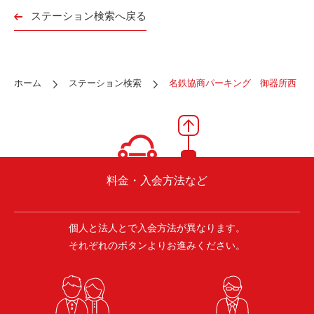
ご入会方法
ステーション検索へ戻る
よくある質問
ホーム
ステーション検索
名鉄協商パーキング 御器所西
会社案内
お問い合わせ
お知らせ
ご入会はこちら
会員ログイン
料金・入会方法など
保険補償内容
個人情報の取扱い
個人と法人とで入会方法が異なります。
環境への取組み
貸渡約款
それぞれのボタンよりお進みください。
ご利用の手引き
特定商取引について
サイトマップ