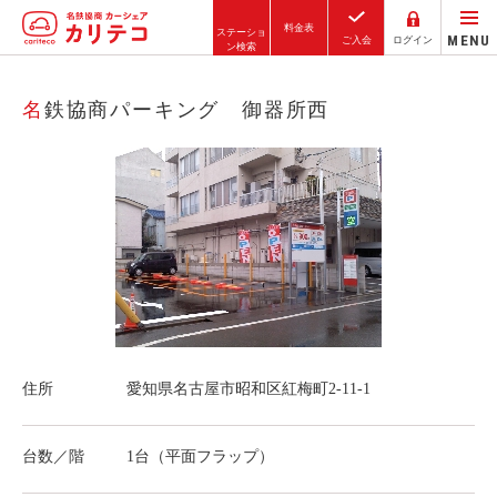
料金表
ステーショ
MENU
ご入会
ログイン
ン検索
ホーム
名鉄協商パーキング 御器所西
ステーション検索
東京エリア
大阪エリア
金沢エリア
駅近／直結
住所
愛知県名古屋市昭和区紅梅町2-11-1
カーシェアリングとは
ご利用の流れ
台数／階
1台（平面フラップ）
コストシミュレーション