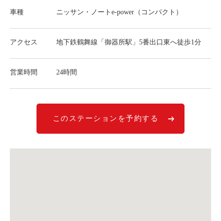
ライド&カーシェア
車種
ニッサン・ノートe-power（コンパクト）
モデルコース
アクセス
地下鉄鶴舞線「御器所駅」5番出口東へ徒歩1分
カリテコの魅力
営業時間
24時間
BMW/MINI
シーン別車種のご案内
名鉄協商パーキング無料
このステーションを予約する
予約アプリ
名鉄ミューズポイント
快適カーシェアリング
乗り乗り連携サービス
個人のお客様
料金プラン