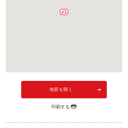
利用シーン
お客様の声
ご入会方法
学生はおトク！
マイナ免許証
よくある質問
法人のお客様
料金プラン
地図を開く
長時間利用もおトク
社有車との比較
印刷する
利用シーン
お客様の声