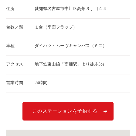
ライド&カーシェア
住所
愛知県名古屋市中川区高畑３丁目４４
モデルコース
台数／階
１台（平面フラップ）
カリテコの魅力
BMW/MINI
車種
ダイハツ・ムーヴキャンバス（ミニ）
シーン別車種のご案内
アクセス
地下鉄東山線「高畑駅」より徒歩5分
名鉄協商パーキング無料
予約アプリ
営業時間
24時間
名鉄ミューズポイント
快適カーシェアリング
乗り乗り連携サービス
このステーションを予約する
個人のお客様
料金プラン