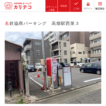
料金表
ステーショ
MENU
ご入会
ログイン
ン検索
ホーム
名鉄協商パーキング 高畑駅西第３
ステーション検索
東京エリア
大阪エリア
金沢エリア
駅近／直結
カーシェアリングとは
ご利用の流れ
コストシミュレーション