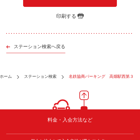
ご入会方法
よくある質問
印刷する
会社案内
お問い合わせ
お知らせ
ステーション検索へ戻る
ご入会はこちら
会員ログイン
ホーム
ステーション検索
名鉄協商パーキング 高畑駅西第３
保険補償内容
個人情報の取扱い
環境への取組み
貸渡約款
ご利用の手引き
特定商取引について
料金・入会方法など
サイトマップ