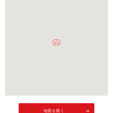
利用シーン
お客様の声
ご入会方法
学生はおトク！
マイナ免許証
よくある質問
法人のお客様
料金プラン
長時間利用もおトク
社有車との比較
利用シーン
お客様の声
地図を開く