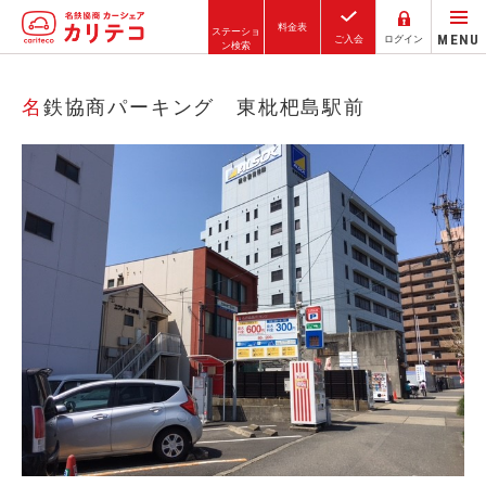
料金表
ステーショ
MENU
ご入会
ログイン
ン検索
ホーム
名鉄協商パーキング 東枇杷島駅前
ステーション検索
東京エリア
大阪エリア
金沢エリア
駅近／直結
カーシェアリングとは
ご利用の流れ
コストシミュレーション