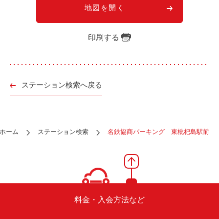
ご入会方法
地図を開く
よくある質問
印刷する
会社案内
お問い合わせ
お知らせ
ステーション検索へ戻る
ご入会はこちら
会員ログイン
ホーム
ステーション検索
名鉄協商パーキング 東枇杷島駅前
保険補償内容
個人情報の取扱い
環境への取組み
貸渡約款
ご利用の手引き
特定商取引について
サイトマップ
料金・入会方法など