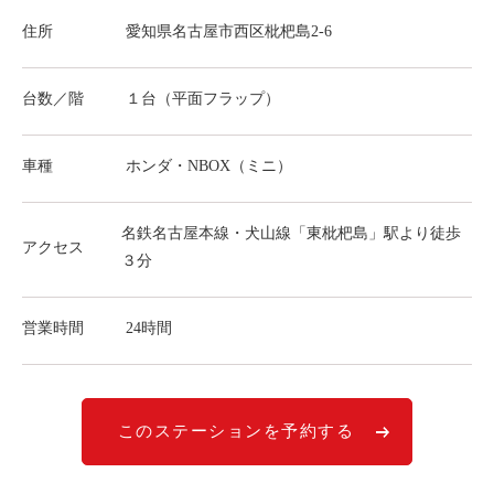
ライド&カーシェア
住所
愛知県名古屋市西区枇杷島2-6
モデルコース
台数／階
１台（平面フラップ）
カリテコの魅力
BMW/MINI
車種
ホンダ・NBOX（ミニ）
シーン別車種のご案内
名鉄名古屋本線・犬山線「東枇杷島」駅より徒歩
名鉄協商パーキング無料
アクセス
３分
予約アプリ
名鉄ミューズポイント
営業時間
24時間
快適カーシェアリング
乗り乗り連携サービス
このステーションを予約する
個人のお客様
料金プラン