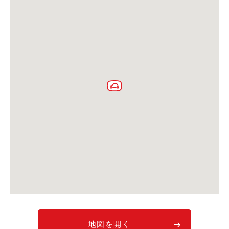
利用シーン
お客様の声
ご入会方法
学生はおトク！
マイナ免許証
よくある質問
法人のお客様
料金プラン
長時間利用もおトク
社有車との比較
利用シーン
お客様の声
地図を開く