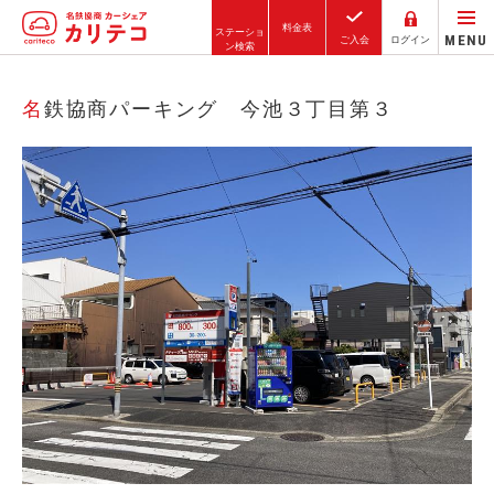
料金表
ステーショ
MENU
ご入会
ログイン
ン検索
ホーム
名鉄協商パーキング 今池３丁目第３
ステーション検索
東京エリア
大阪エリア
金沢エリア
駅近／直結
カーシェアリングとは
ご利用の流れ
コストシミュレーション