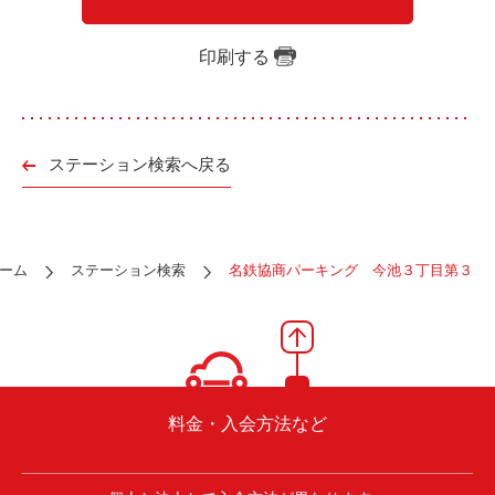
ご入会方法
よくある質問
印刷する
会社案内
お問い合わせ
お知らせ
ステーション検索へ戻る
ご入会はこちら
会員ログイン
ーム
ステーション検索
名鉄協商パーキング 今池３丁目第３
保険補償内容
個人情報の取扱い
環境への取組み
貸渡約款
ご利用の手引き
特定商取引について
料金・入会方法など
サイトマップ