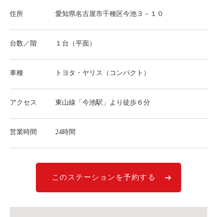
ライド&カーシェア
住所
愛知県名古屋市千種区今池３－１０
モデルコース
台数／階
１台（平面）
カリテコの魅力
BMW/MINI
車種
トヨタ・ヤリス（コンパクト）
シーン別車種のご案内
アクセス
東山線「今池駅」より徒歩６分
名鉄協商パーキング無料
予約アプリ
営業時間
24時間
名鉄ミューズポイント
快適カーシェアリング
乗り乗り連携サービス
このステーションを予約する
個人のお客様
料金プラン