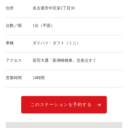
ライド&カーシェア
住所
名古屋市中区栄1丁目30
モデルコース
台数／階
1台（平面）
カリテコの魅力
BMW/MINI
車種
ダイハツ・タフト（ミニ）
シーン別車種のご案内
アクセス
若宮大通「新洲崎橋東」交差点すぐ
名鉄協商パーキング無料
予約アプリ
営業時間
24時間
名鉄ミューズポイント
快適カーシェアリング
乗り乗り連携サービス
このステーションを予約する
個人のお客様
料金プラン