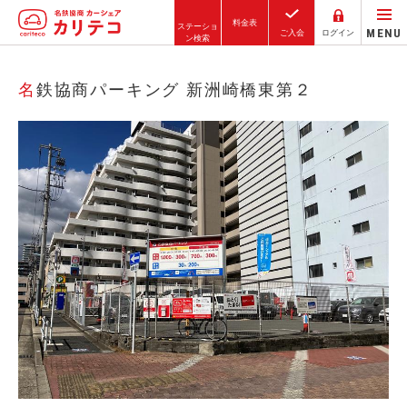
料金表
ステーショ
MENU
ご入会
ログイン
ン検索
ホーム
名鉄協商パーキング 新洲崎橋東第２
ステーション検索
東京エリア
大阪エリア
金沢エリア
駅近／直結
カーシェアリングとは
ご利用の流れ
コストシミュレーション