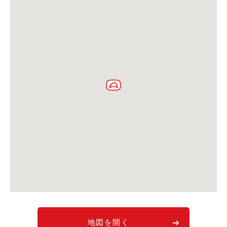
利用シーン
お客様の声
ご入会方法
学生はおトク！
マイナ免許証
よくある質問
法人のお客様
料金プラン
長時間利用もおトク
社有車との比較
利用シーン
お客様の声
地図を開く