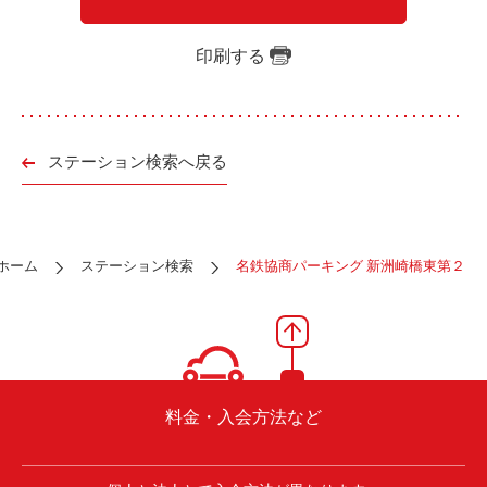
ご入会方法
よくある質問
印刷する
会社案内
お問い合わせ
お知らせ
ステーション検索へ戻る
ご入会はこちら
会員ログイン
ホーム
ステーション検索
名鉄協商パーキング 新洲崎橋東第２
保険補償内容
個人情報の取扱い
環境への取組み
貸渡約款
ご利用の手引き
特定商取引について
料金・入会方法など
サイトマップ