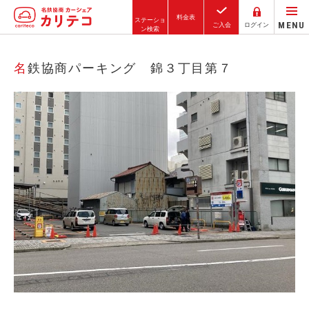
料金表
ステーショ
MENU
ご入会
ログイン
ン検索
ホーム
名鉄協商パーキング 錦３丁目第７
ステーション検索
東京エリア
大阪エリア
金沢エリア
駅近／直結
カーシェアリングとは
ご利用の流れ
コストシミュレーション