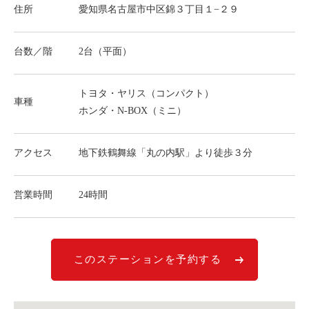
住所
愛知県名古屋市中区錦３丁目１−２９
ライド&カーシェア
モデルコース
台数／階
2台（平面）
カリテコの魅力
トヨタ・ヤリス（コンパクト）
車種
BMW/MINI
ホンダ・N-BOX（ミニ）
シーン別車種のご案内
名鉄協商パーキング無料
アクセス
地下鉄鶴舞線「丸の内駅」より徒歩３分
予約アプリ
名鉄ミューズポイント
営業時間
24時間
快適カーシェアリング
乗り乗り連携サービス
このステーションを予約する
個人のお客様
料金プラン