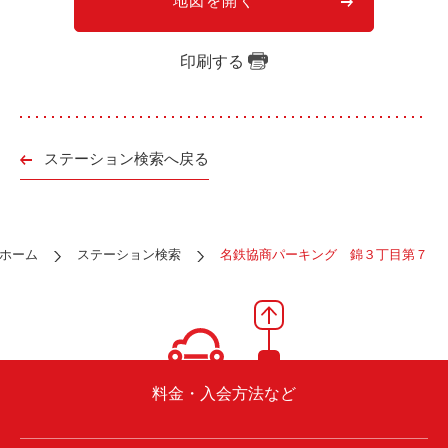
地図を開く
ご入会方法
よくある質問
印刷する
会社案内
お問い合わせ
お知らせ
ステーション検索へ戻る
ご入会はこちら
会員ログイン
ホーム
ステーション検索
名鉄協商パーキング 錦３丁目第７
保険補償内容
個人情報の取扱い
環境への取組み
貸渡約款
ご利用の手引き
特定商取引について
料金・入会方法など
サイトマップ