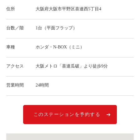
ライド&カーシェア
住所
大阪府大阪市平野区喜連西5丁目4
モデルコース
台数／階
1台（平面フラップ）
カリテコの魅力
BMW/MINI
車種
ホンダ・N-BOX（ミニ）
シーン別車種のご案内
アクセス
大阪メトロ「喜連瓜破」より徒歩9分
名鉄協商パーキング無料
予約アプリ
営業時間
24時間
名鉄ミューズポイント
快適カーシェアリング
乗り乗り連携サービス
このステーションを予約する
個人のお客様
料金プラン