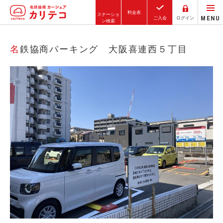
料金表
ステーショ
MENU
ご入会
ログイン
ン検索
ホーム
名鉄協商パーキング 大阪喜連西５丁目
ステーション検索
東京エリア
大阪エリア
金沢エリア
駅近／直結
カーシェアリングとは
ご利用の流れ
コストシミュレーション