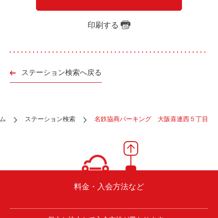
ご入会方法
よくある質問
印刷する
会社案内
お問い合わせ
お知らせ
ステーション検索へ戻る
ご入会はこちら
会員ログイン
ム
ステーション検索
名鉄協商パーキング 大阪喜連西５丁目
保険補償内容
個人情報の取扱い
環境への取組み
貸渡約款
ご利用の手引き
特定商取引について
料金・入会方法など
サイトマップ