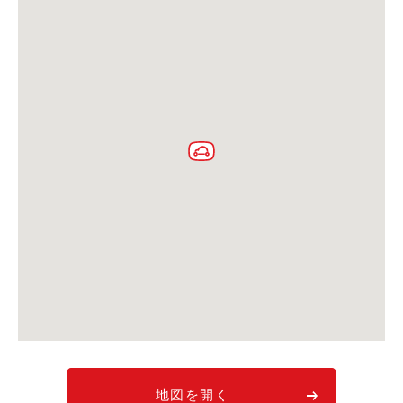
利用シーン
お客様の声
ご入会方法
学生はおトク！
マイナ免許証
よくある質問
法人のお客様
料金プラン
長時間利用もおトク
社有車との比較
利用シーン
お客様の声
地図を開く