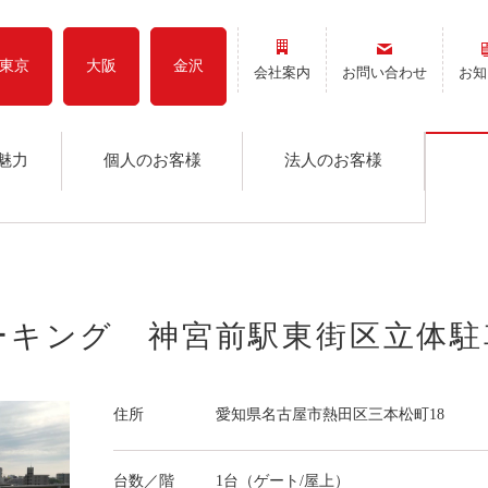
東京
大阪
金沢
会社案内
お問い合わせ
お知
魅力
個人のお客様
法人のお客様
パーキング 神宮前駅東街区立体駐
住所
愛知県名古屋市熱田区三本松町18
台数／階
1台（ゲート/屋上）