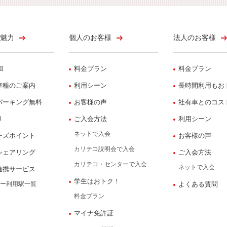
魅力
個人のお客様
法人のお客様
I
料金プラン
料金プラン
車種のご案内
利用シーン
長時間利用もお
パーキング無料
お客様の声
社有車とのコス
リ
ご入会方法
利用シーン
ネットで入会
ーズポイント
お客様の声
カリテコ説明会で入会
シェアリング
ご入会方法
カリテコ・センターで入会
ネットで入会
連携サービス
学生はおトク！
ー利用駅一覧
よくある質問
料金プラン
マイナ免許証