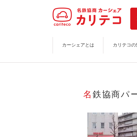
ホーム
ステーション検索
東京エリア
大阪エリア
金沢エリア
駅近／直結
カーシェアとは
カリテコの
カーシェアリングとは
ご利用の流れ
コストシミュレーション
ライド&カーシェア
モデルコース
名鉄協商パ
カリテコの魅力
BMW/MINI
シーン別車種のご案内
名鉄協商パーキング無料
予約アプリ
名鉄ミューズポイント