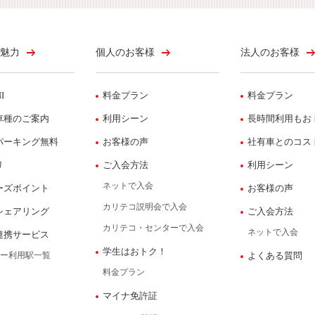
魅力
個人のお客様
法人のお客様
I
料金プラン
料金プラン
車種のご案内
利用シーン
長時間利用もお
パーキング無料
お客様の声
社有車とのコス
リ
ご入会方法
利用シーン
ネットで入会
ーズポイント
お客様の声
カリテコ説明会で入会
シェアリング
ご入会方法
カリテコ・センターで入会
ネットで入会
連携サービス
学生はおトク！
ー利用駅一覧
よくある質問
料金プラン
マイナ免許証