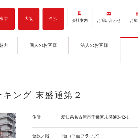
東京
大阪
金沢
会社案内
お問い合わせ
お知
魅力
個人のお客様
法人のお客様
ーキング 末盛通第２
住所
愛知県名古屋市千種区末盛通3-42-1
台数／階
1台（平面フラップ）