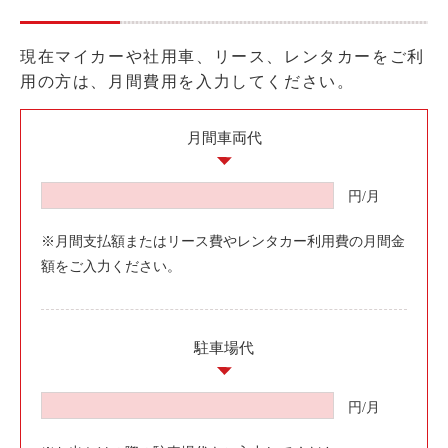
ライド&カーシェア
モデルコース
現在マイカーや社用車、リース、レンタカーをご利
用の方は、月間費用を入力してください。
カリテコの魅力
月間車両代
BMW/MINI
シーン別車種のご案内
円/月
名鉄協商パーキング無料
※月間支払額またはリース費やレンタカー利用費の月間金
予約アプリ
額をご入力ください。
名鉄ミューズポイント
快適カーシェアリング
乗り乗り連携サービス
駐車場代
円/月
個人のお客様
料金プラン