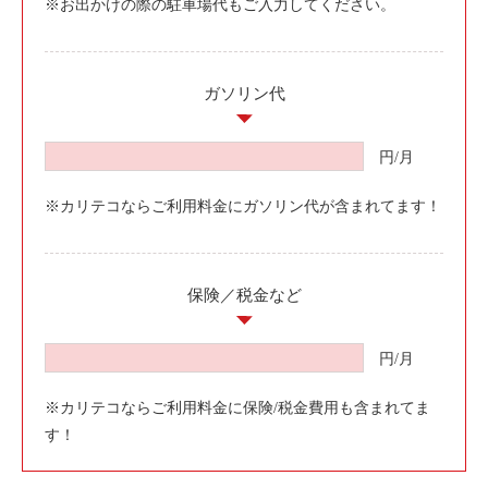
※お出かけの際の駐車場代もご入力してください。
利用シーン
お客様の声
ガソリン代
ご入会方法
学生はおトク！
円/月
マイナ免許証
※カリテコならご利用料金にガソリン代が含まれてます！
よくある質問
法人のお客様
保険／税金など
料金プラン
長時間利用もおトク
円/月
社有車との比較
※カリテコならご利用料金に保険/税金費用も含まれてま
利用シーン
す！
お客様の声