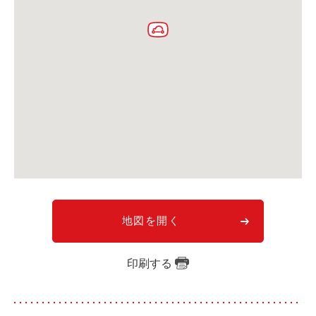
利用シーン
お客様の声
ご入会方法
学生はおトク！
マイナ免許証
よくある質問
法人のお客様
料金プラン
地図を開く
長時間利用もおトク
社有車との比較
印刷する
利用シーン
お客様の声