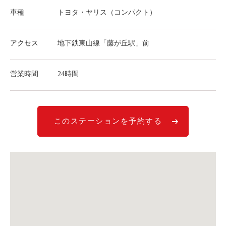
ライド&カーシェア
車種
トヨタ・ヤリス（コンパクト）
モデルコース
アクセス
地下鉄東山線「藤が丘駅」前
カリテコの魅力
営業時間
24時間
BMW/MINI
シーン別車種のご案内
名鉄協商パーキング無料
このステーションを予約する
予約アプリ
名鉄ミューズポイント
快適カーシェアリング
乗り乗り連携サービス
個人のお客様
料金プラン