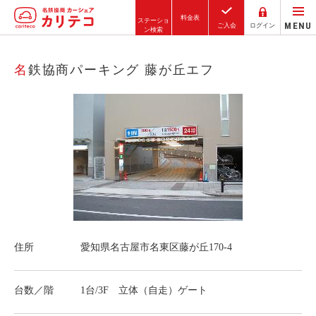
料金表
ステーショ
MENU
ご入会
ログイン
ン検索
ホーム
名鉄協商パーキング 藤が丘エフ
ステーション検索
東京エリア
大阪エリア
金沢エリア
駅近／直結
住所
愛知県名古屋市名東区藤が丘170-4
カーシェアリングとは
ご利用の流れ
台数／階
1台/3F 立体（自走）ゲート
コストシミュレーション