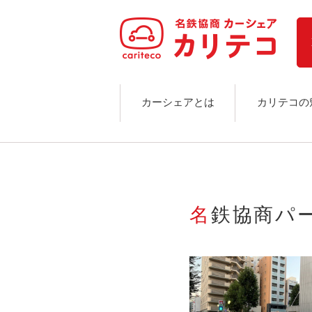
ホーム
ステーション検索
東京エリア
大阪エリア
金沢エリア
駅近／直結
カーシェアとは
カリテコの
カーシェアリングとは
ご利用の流れ
コストシミュレーション
ライド&カーシェア
モデルコース
名鉄協商
カリテコの魅力
BMW/MINI
シーン別車種のご案内
名鉄協商パーキング無料
予約アプリ
名鉄ミューズポイント