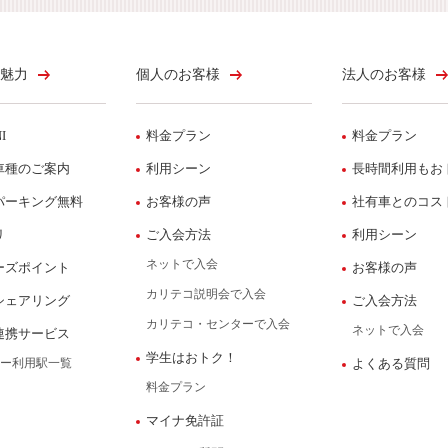
魅力
個人のお客様
法人のお客様
I
料金プラン
料金プラン
車種のご案内
利用シーン
長時間利用もお
パーキング無料
お客様の声
社有車とのコス
リ
ご入会方法
利用シーン
ネットで入会
ーズポイント
お客様の声
カリテコ説明会で入会
シェアリング
ご入会方法
カリテコ・センターで入会
ネットで入会
連携サービス
学生はおトク！
ー利用駅一覧
よくある質問
料金プラン
マイナ免許証