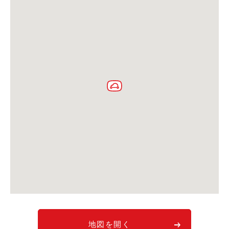
利用シーン
お客様の声
ご入会方法
学生はおトク！
マイナ免許証
よくある質問
法人のお客様
料金プラン
長時間利用もおトク
社有車との比較
利用シーン
お客様の声
地図を開く