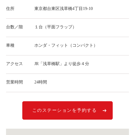
ライド&カーシェア
住所
東京都台東区浅草橋4丁目19-10
モデルコース
台数／階
１台（平面フラップ）
カリテコの魅力
BMW/MINI
車種
ホンダ・フィット（コンパクト）
シーン別車種のご案内
アクセス
JR「浅草橋駅」より徒歩４分
名鉄協商パーキング無料
予約アプリ
営業時間
24時間
名鉄ミューズポイント
快適カーシェアリング
乗り乗り連携サービス
このステーションを予約する
個人のお客様
料金プラン