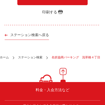
ご入会方法
よくある質問
印刷する
会社案内
お問い合わせ
お知らせ
ステーション検索へ戻る
ご入会はこちら
会員ログイン
ホーム
ステーション検索
名鉄協商パーキング 浅草橋４丁目
保険補償内容
個人情報の取扱い
環境への取組み
貸渡約款
ご利用の手引き
特定商取引について
料金・入会方法など
サイトマップ