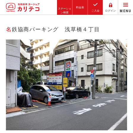
料金表
ステーショ
MENU
ご入会
ログイン
ン検索
ホーム
名鉄協商パーキング 浅草橋４丁目
ステーション検索
東京エリア
大阪エリア
金沢エリア
駅近／直結
カーシェアリングとは
ご利用の流れ
コストシミュレーション