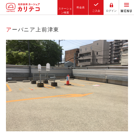
料金表
ステーショ
MENU
ご入会
ログイン
ン検索
ホーム
アーバニア上前津東
ステーション検索
東京エリア
大阪エリア
金沢エリア
駅近／直結
カーシェアリングとは
ご利用の流れ
コストシミュレーション