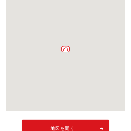
利用シーン
お客様の声
ご入会方法
学生はおトク！
マイナ免許証
よくある質問
法人のお客様
料金プラン
長時間利用もおトク
社有車との比較
利用シーン
お客様の声
地図を開く