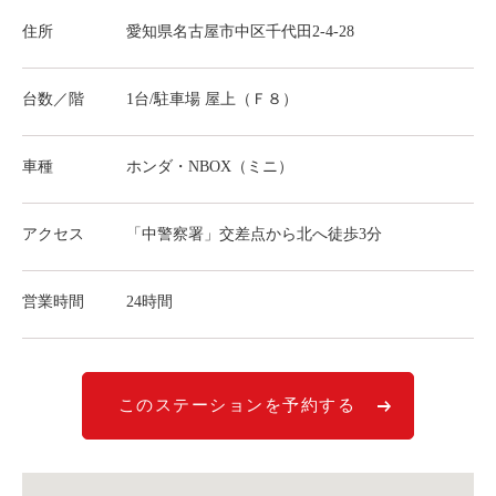
ライド&カーシェア
住所
愛知県名古屋市中区千代田2-4-28
モデルコース
台数／階
1台/駐車場 屋上（Ｆ８）
カリテコの魅力
BMW/MINI
車種
ホンダ・NBOX（ミニ）
シーン別車種のご案内
アクセス
「中警察署」交差点から北へ徒歩3分
名鉄協商パーキング無料
予約アプリ
営業時間
24時間
名鉄ミューズポイント
快適カーシェアリング
乗り乗り連携サービス
このステーションを予約する
個人のお客様
料金プラン