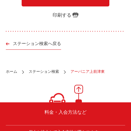
ご入会方法
よくある質問
印刷する
会社案内
お問い合わせ
お知らせ
ステーション検索へ戻る
ご入会はこちら
会員ログイン
ホーム
ステーション検索
アーバニア上前津東
保険補償内容
個人情報の取扱い
環境への取組み
貸渡約款
ご利用の手引き
特定商取引について
料金・入会方法など
サイトマップ