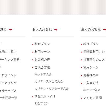
魅力
個人のお客様
法人のお客様
I
料金プラン
料金プラン
車種のご案内
利用シーン
長時間利用もお
パーキング無料
お客様の声
社有車とのコス
リ
ご入会方法
利用シーン
ネットで入会
ーズポイント
お客様の声
カリテコ説明会で入会
シェアリング
ご入会方法
カリテコ・センターで入会
ネットで入会
連携サービス
学生はおトク！
ー利用駅一覧
よくある質問
料金プラン