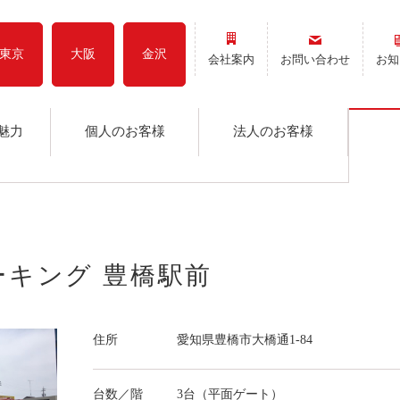
東京
大阪
金沢
会社案内
お問い合わせ
お知
魅力
個人のお客様
法人のお客様
ーキング 豊橋駅前
住所
愛知県豊橋市大橋通1-84
台数／階
3台（平面ゲート）