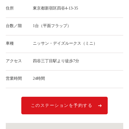
ライド&カーシェア
住所
東京都新宿区四谷4-13-35
モデルコース
台数／階
1台（平面フラップ）
カリテコの魅力
BMW/MINI
車種
ニッサン・デイズルークス（ミニ）
シーン別車種のご案内
アクセス
四谷三丁目駅より徒歩7分
名鉄協商パーキング無料
予約アプリ
営業時間
24時間
名鉄ミューズポイント
快適カーシェアリング
乗り乗り連携サービス
このステーションを予約する
個人のお客様
料金プラン