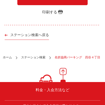
ご入会方法
よくある質問
印刷する
会社案内
お問い合わせ
お知らせ
ステーション検索へ戻る
ご入会はこちら
会員ログイン
ホーム
ステーション検索
名鉄協商パーキング 四谷４丁目
保険補償内容
個人情報の取扱い
環境への取組み
貸渡約款
ご利用の手引き
特定商取引について
料金・入会方法など
サイトマップ