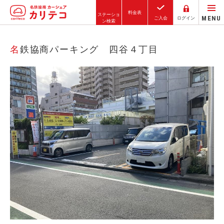
料金表
ステーショ
MENU
ご入会
ログイン
ン検索
ホーム
名鉄協商パーキング 四谷４丁目
ステーション検索
東京エリア
大阪エリア
金沢エリア
駅近／直結
カーシェアリングとは
ご利用の流れ
コストシミュレーション