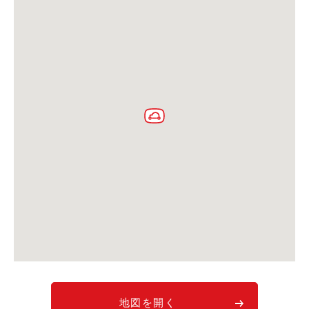
利用シーン
お客様の声
ご入会方法
学生はおトク！
マイナ免許証
よくある質問
法人のお客様
料金プラン
長時間利用もおトク
社有車との比較
利用シーン
お客様の声
地図を開く