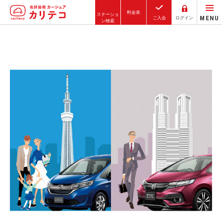
料金表
ステーショ
MENU
ご入会
ログイン
ン検索
ホーム
ステーション検索
東京エリア
大阪エリア
金沢エリア
駅近／直結
カーシェアリングとは
ご利用の流れ
コストシミュレーション