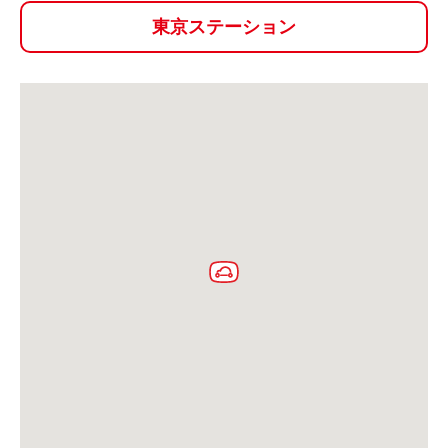
ご入会方法
東京ステーション
よくある質問
会社案内
お問い合わせ
お知らせ
ご入会はこちら
会員ログイン
保険補償内容
個人情報の取扱い
環境への取組み
貸渡約款
ご利用の手引き
特定商取引について
サイトマップ