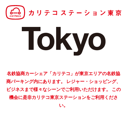
ライド&カーシェア
モデルコース
カリテコの魅力
BMW/MINI
シーン別車種のご案内
名鉄協商パーキング無料
予約アプリ
名鉄協商カーシェア「カリテコ」が東京エリアの名鉄協
名鉄ミューズポイント
商パーキング内にあります。
レジャー・ショッピング、
ビジネスまで様々なシーンでご利用いただけます。
この
快適カーシェアリング
機会に是非カリテコ東京ステーションをご利用くださ
乗り乗り連携サービス
い。
個人のお客様
料金プラン