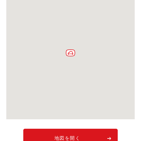
利用シーン
お客様の声
ご入会方法
学生はおトク！
マイナ免許証
よくある質問
法人のお客様
料金プラン
長時間利用もおトク
社有車との比較
利用シーン
お客様の声
地図を開く