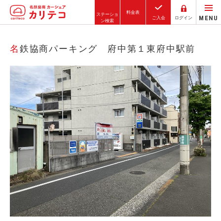
料金表
ステーショ
MENU
ご入会
ログイン
ン検索
ホーム
名鉄協商パーキング 府中第１東府中駅前
ステーション検索
東京エリア
大阪エリア
金沢エリア
駅近／直結
カーシェアリングとは
ご利用の流れ
コストシミュレーション