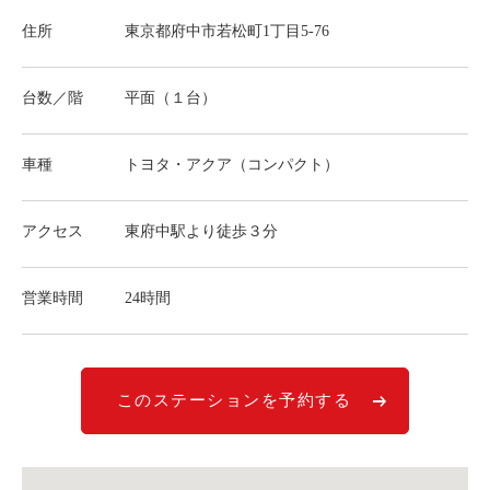
ライド&カーシェア
住所
東京都府中市若松町1丁目5-76
モデルコース
台数／階
平面（１台）
カリテコの魅力
BMW/MINI
車種
トヨタ・アクア（コンパクト）
シーン別車種のご案内
アクセス
東府中駅より徒歩３分
名鉄協商パーキング無料
予約アプリ
営業時間
24時間
名鉄ミューズポイント
快適カーシェアリング
乗り乗り連携サービス
このステーションを予約する
個人のお客様
料金プラン