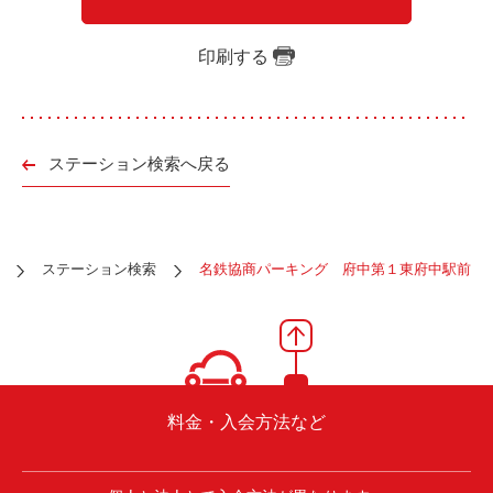
ご入会方法
よくある質問
印刷する
会社案内
お問い合わせ
お知らせ
ステーション検索へ戻る
ご入会はこちら
会員ログイン
ステーション検索
名鉄協商パーキング 府中第１東府中駅前
保険補償内容
個人情報の取扱い
環境への取組み
貸渡約款
ご利用の手引き
特定商取引について
料金・入会方法など
サイトマップ