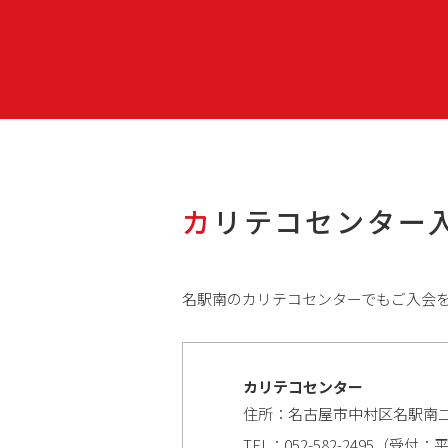
カリテコセンター
名駅南のカリテコセンターでもご入会
カリテコセンター
住所：名古屋市中村区名駅南二
TEL：
052-582-2495
（受付：平日 