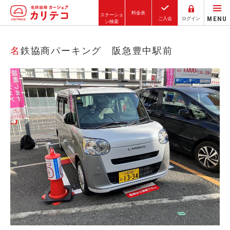
料金表
ステーショ
MENU
ご入会
ログイン
ン検索
ホーム
名鉄協商パーキング 阪急豊中駅前
ステーション検索
東京エリア
大阪エリア
金沢エリア
駅近／直結
カーシェアリングとは
ご利用の流れ
コストシミュレーション