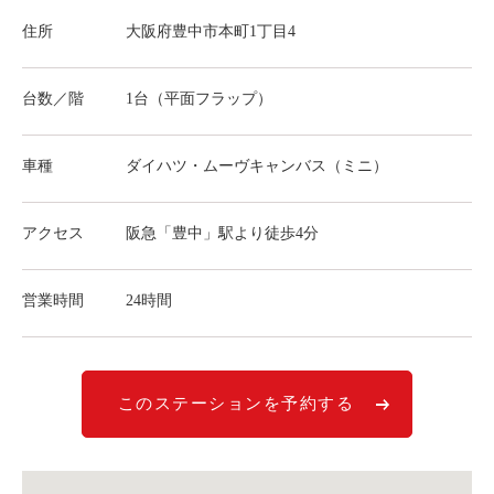
ライド&カーシェア
住所
大阪府豊中市本町1丁目4
モデルコース
台数／階
1台（平面フラップ）
カリテコの魅力
BMW/MINI
車種
ダイハツ・ムーヴキャンバス（ミニ）
シーン別車種のご案内
アクセス
阪急「豊中」駅より徒歩4分
名鉄協商パーキング無料
予約アプリ
営業時間
24時間
名鉄ミューズポイント
快適カーシェアリング
乗り乗り連携サービス
このステーションを予約する
個人のお客様
料金プラン