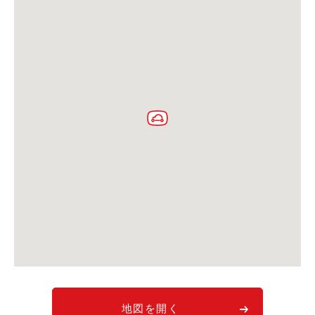
利用シーン
お客様の声
ご入会方法
学生はおトク！
マイナ免許証
よくある質問
法人のお客様
料金プラン
長時間利用もおトク
社有車との比較
利用シーン
お客様の声
地図を開く