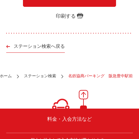
ご入会方法
よくある質問
印刷する
会社案内
お問い合わせ
お知らせ
ステーション検索へ戻る
ご入会はこちら
会員ログイン
ホーム
ステーション検索
名鉄協商パーキング 阪急豊中駅前
保険補償内容
個人情報の取扱い
環境への取組み
貸渡約款
ご利用の手引き
特定商取引について
料金・入会方法など
サイトマップ