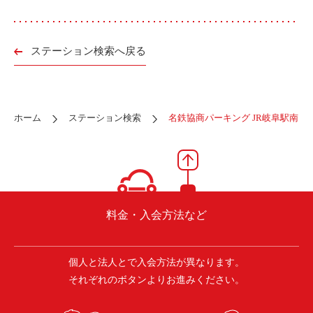
ご入会方法
よくある質問
ステーション検索へ戻る
会社案内
お問い合わせ
お知らせ
ホーム
ステーション検索
名鉄協商パーキング JR岐阜駅南
ご入会はこちら
会員ログイン
保険補償内容
個人情報の取扱い
料金・入会方法など
環境への取組み
貸渡約款
ご利用の手引き
特定商取引について
個人と法人とで入会方法が異なります。
それぞれのボタンよりお進みください。
サイトマップ