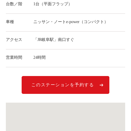
台数／階
1台（平面フラップ）
ライド&カーシェア
モデルコース
車種
ニッサン・ノートe-power（コンパクト）
カリテコの魅力
アクセス
「JR岐阜駅」南口すぐ
BMW/MINI
シーン別車種のご案内
営業時間
24時間
名鉄協商パーキング無料
予約アプリ
名鉄ミューズポイント
このステーションを予約する
快適カーシェアリング
乗り乗り連携サービス
個人のお客様
料金プラン