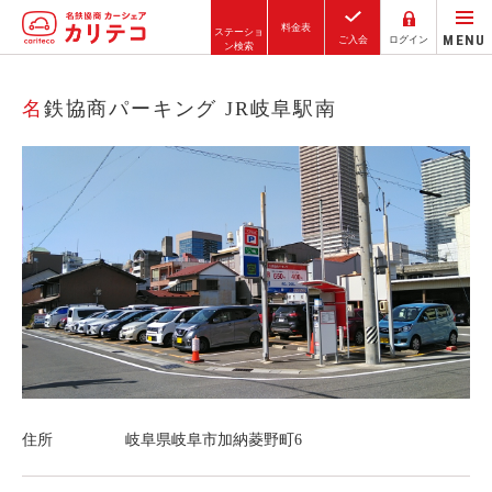
料金表
ステーショ
MENU
ご入会
ログイン
ン検索
ホーム
名鉄協商パーキング JR岐阜駅南
ステーション検索
東京エリア
大阪エリア
金沢エリア
駅近／直結
カーシェアリングとは
住所
岐阜県岐阜市加納菱野町6
ご利用の流れ
コストシミュレーション