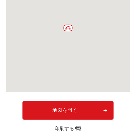
利用シーン
お客様の声
ご入会方法
学生はおトク！
マイナ免許証
よくある質問
法人のお客様
料金プラン
長時間利用もおトク
社有車との比較
地図を開く
利用シーン
印刷する
お客様の声