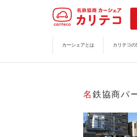
ホーム
ステーション検索
東京エリア
大阪エリア
金沢エリア
駅近／直結
カーシェアとは
カリテコの
カーシェアリングとは
ご利用の流れ
コストシミュレーション
ライド&カーシェア
モデルコース
名鉄協商
カリテコの魅力
BMW/MINI
シーン別車種のご案内
名鉄協商パーキング無料
予約アプリ
名鉄ミューズポイント