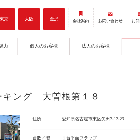
東京
大阪
金沢
会社案内
お問い合わせ
お知
魅力
個人のお客様
法人のお客様
パーキング 大曽根第１８
住所
愛知県名古屋市東区矢田2-12-23
台数／階
１台平面フラップ