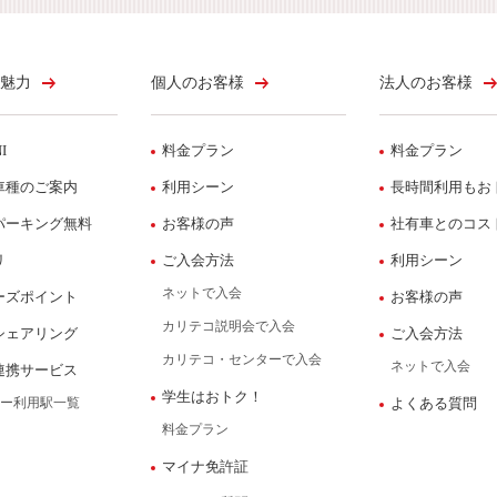
魅力
個人のお客様
法人のお客様
I
料金プラン
料金プラン
車種のご案内
利用シーン
長時間利用もお
パーキング無料
お客様の声
社有車とのコス
リ
ご入会方法
利用シーン
ネットで入会
ーズポイント
お客様の声
カリテコ説明会で入会
シェアリング
ご入会方法
カリテコ・センターで入会
ネットで入会
連携サービス
学生はおトク！
ー利用駅一覧
よくある質問
料金プラン
マイナ免許証