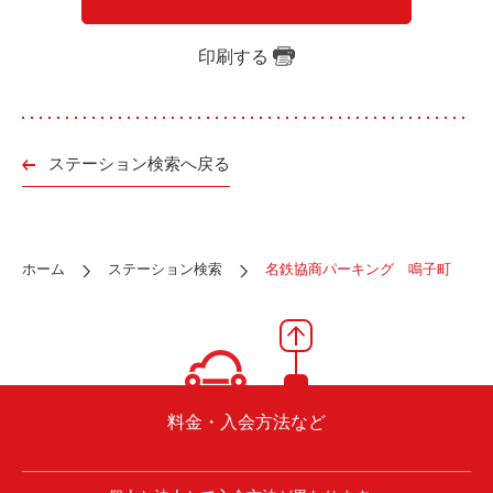
ご入会方法
よくある質問
印刷する
会社案内
お問い合わせ
お知らせ
ステーション検索へ戻る
ご入会はこちら
会員ログイン
ホーム
ステーション検索
名鉄協商パーキング 鳴子町
保険補償内容
個人情報の取扱い
環境への取組み
貸渡約款
ご利用の手引き
特定商取引について
料金・入会方法など
サイトマップ