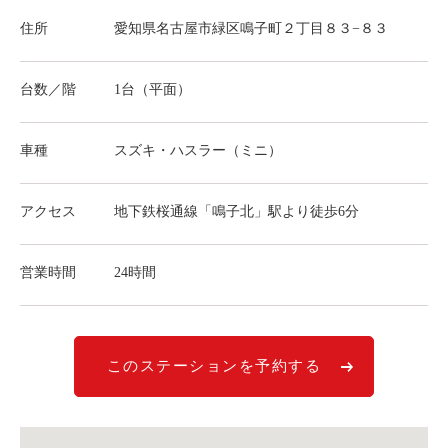
ライド&カーシェア
住所
愛知県名古屋市緑区鳴子町２丁目８３−８３
モデルコース
台数／階
1台（平面）
カリテコの魅力
BMW/MINI
車種
スズキ・ハスラー（ミニ）
シーン別車種のご案内
アクセス
地下鉄桜通線「鳴子北」駅より徒歩6分
名鉄協商パーキング無料
予約アプリ
営業時間
24時間
名鉄ミューズポイント
快適カーシェアリング
乗り乗り連携サービス
このステーションを予約する
個人のお客様
料金プラン