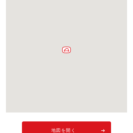
利用シーン
お客様の声
ご入会方法
学生はおトク！
マイナ免許証
よくある質問
法人のお客様
料金プラン
長時間利用もおトク
社有車との比較
利用シーン
お客様の声
地図を開く