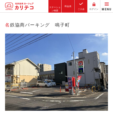
料金表
ステーショ
MENU
ご入会
ログイン
ン検索
ホーム
名鉄協商パーキング 鳴子町
ステーション検索
東京エリア
大阪エリア
金沢エリア
駅近／直結
カーシェアリングとは
ご利用の流れ
コストシミュレーション