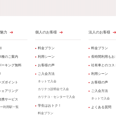
魅力
個人のお客様
法人のお客様
I
料金プラン
料金プラン
車種のご案内
利用シーン
長時間利用もお
パーキング無料
お客様の声
社有車とのコス
リ
ご入会方法
利用シーン
ネットで入会
ーズポイント
お客様の声
カリテコ説明会で入会
シェアリング
ご入会方法
カリテコ・センターで入会
ネットで入会
連携サービス
学生はおトク！
ー利用駅一覧
よくある質問
料金プラン