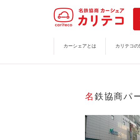
ホーム
ステーション検索
東京エリア
大阪エリア
金沢エリア
駅近／直結
カーシェアとは
カリテコの
カーシェアリングとは
ご利用の流れ
コストシミュレーション
ライド&カーシェア
モデルコース
名鉄協商パ
カリテコの魅力
BMW/MINI
シーン別車種のご案内
名鉄協商パーキング無料
予約アプリ
名鉄ミューズポイント