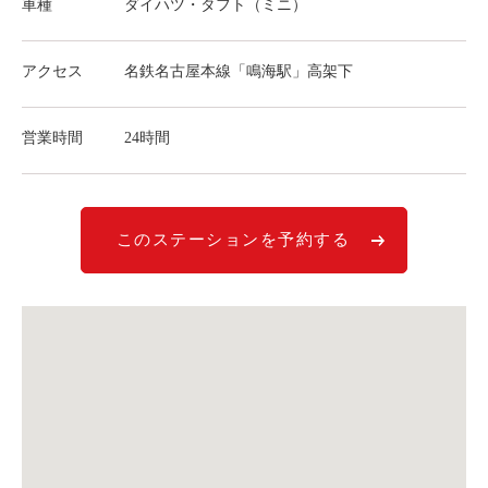
車種
ダイハツ・タフト（ミニ）
ライド&カーシェア
モデルコース
アクセス
名鉄名古屋本線「鳴海駅」高架下
カリテコの魅力
営業時間
24時間
BMW/MINI
シーン別車種のご案内
名鉄協商パーキング無料
このステーションを予約する
予約アプリ
名鉄ミューズポイント
快適カーシェアリング
乗り乗り連携サービス
個人のお客様
料金プラン