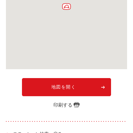
利用シーン
お客様の声
ご入会方法
学生はおトク！
マイナ免許証
よくある質問
法人のお客様
料金プラン
地図を開く
長時間利用もおトク
印刷する
社有車との比較
利用シーン
お客様の声