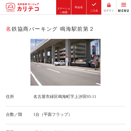
料金表
ステーショ
MENU
ご入会
ログイン
ン検索
ホーム
名鉄協商パーキング 鳴海駅前第２
ステーション検索
東京エリア
大阪エリア
金沢エリア
駅近／直結
住所
名古屋市緑区鳴海町字上汐田93-11
カーシェアリングとは
台数／階
1台（平面フラップ）
ご利用の流れ
コストシミュレーション