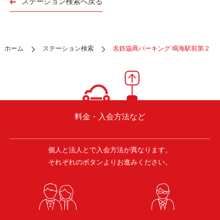
ステーション検索へ戻る
ご入会方法
よくある質問
ホーム
ステーション検索
名鉄協商パーキング 鳴海駅前第２
会社案内
お問い合わせ
お知らせ
ご入会はこちら
会員ログイン
料金・入会方法など
保険補償内容
個人情報の取扱い
個人と法人とで入会方法が異なります。
それぞれのボタンよりお進みください。
環境への取組み
貸渡約款
ご利用の手引き
特定商取引について
サイトマップ