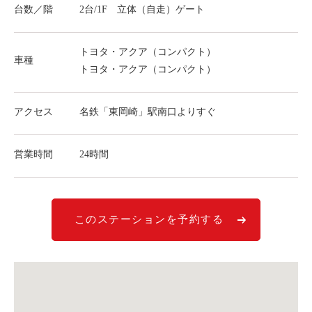
台数／階
2台/1F 立体（自走）ゲート
ライド&カーシェア
モデルコース
トヨタ・アクア（コンパクト）
車種
トヨタ・アクア（コンパクト）
カリテコの魅力
BMW/MINI
アクセス
名鉄「東岡崎」駅南口よりすぐ
シーン別車種のご案内
名鉄協商パーキング無料
営業時間
24時間
予約アプリ
名鉄ミューズポイント
このステーションを予約する
快適カーシェアリング
乗り乗り連携サービス
個人のお客様
料金プラン