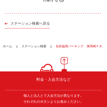
印刷する
ご入会方法
よくある質問
ステーション検索へ戻る
会社案内
お問い合わせ
お知らせ
ホーム
ステーション検索
名鉄協商パーキング 東岡崎ＰＢ
ご入会はこちら
会員ログイン
保険補償内容
個人情報の取扱い
料金・入会方法など
環境への取組み
貸渡約款
ご利用の手引き
特定商取引について
個人と法人とで入会方法が異なります。
サイトマップ
それぞれのボタンよりお進みください。