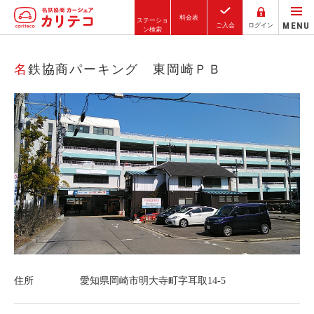
料金表
ステーショ
MENU
ご入会
ログイン
ン検索
ホーム
名鉄協商パーキング 東岡崎ＰＢ
ステーション検索
東京エリア
大阪エリア
金沢エリア
駅近／直結
カーシェアリングとは
住所
愛知県岡崎市明大寺町字耳取14-5
ご利用の流れ
コストシミュレーション