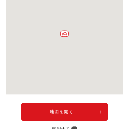
利用シーン
お客様の声
ご入会方法
学生はおトク！
マイナ免許証
よくある質問
法人のお客様
料金プラン
長時間利用もおトク
社有車との比較
地図を開く
利用シーン
お客様の声