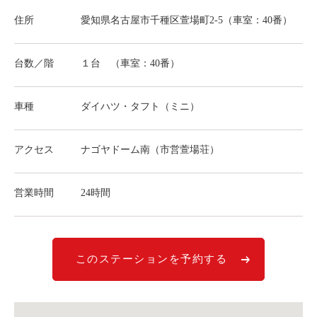
ライド&カーシェア
住所
愛知県名古屋市千種区萱場町2-5（車室：40番）
モデルコース
台数／階
１台 （車室：40番）
カリテコの魅力
BMW/MINI
車種
ダイハツ・タフト（ミニ）
シーン別車種のご案内
アクセス
ナゴヤドーム南（市営萱場荘）
名鉄協商パーキング無料
予約アプリ
営業時間
24時間
名鉄ミューズポイント
快適カーシェアリング
乗り乗り連携サービス
このステーションを予約する
個人のお客様
料金プラン