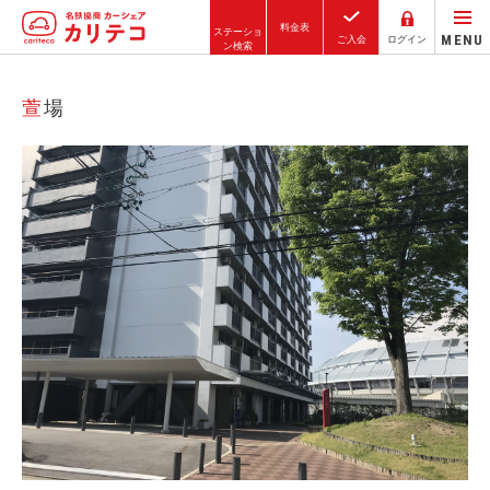
料金表
ステーショ
MENU
ご入会
ログイン
ン検索
ホーム
萱場
ステーション検索
東京エリア
大阪エリア
金沢エリア
駅近／直結
カーシェアリングとは
ご利用の流れ
コストシミュレーション