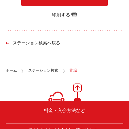
ご入会方法
よくある質問
印刷する
会社案内
お問い合わせ
お知らせ
ステーション検索へ戻る
ご入会はこちら
会員ログイン
ホーム
ステーション検索
萱場
保険補償内容
個人情報の取扱い
環境への取組み
貸渡約款
ご利用の手引き
特定商取引について
料金・入会方法など
サイトマップ