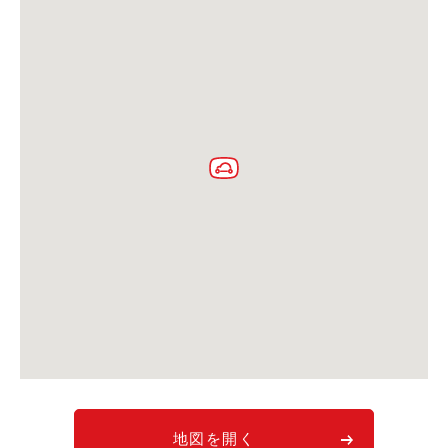
利用シーン
お客様の声
ご入会方法
学生はおトク！
マイナ免許証
よくある質問
法人のお客様
料金プラン
長時間利用もおトク
社有車との比較
利用シーン
お客様の声
地図を開く