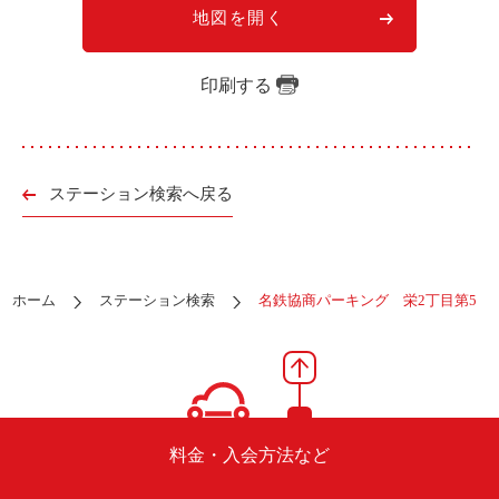
ご入会方法
地図を開く
よくある質問
印刷する
会社案内
お問い合わせ
お知らせ
ステーション検索へ戻る
ご入会はこちら
会員ログイン
ホーム
ステーション検索
名鉄協商パーキング 栄2丁目第5
保険補償内容
個人情報の取扱い
環境への取組み
貸渡約款
ご利用の手引き
特定商取引について
サイトマップ
料金・入会方法など