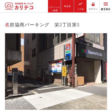
料金表
ステーショ
MENU
ご入会
ログイン
ン検索
ホーム
名鉄協商パーキング 栄2丁目第5
ステーション検索
東京エリア
大阪エリア
金沢エリア
駅近／直結
カーシェアリングとは
ご利用の流れ
コストシミュレーション