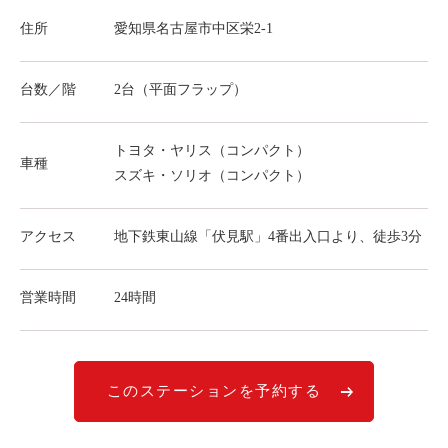
ライド&カーシェア
住所
愛知県名古屋市中区栄2-1
モデルコース
台数／階
2台（平面フラップ）
カリテコの魅力
BMW/MINI
トヨタ・ヤリス（コンパクト）
車種
スズキ・ソリオ（コンパクト）
シーン別車種のご案内
名鉄協商パーキング無料
アクセス
地下鉄東山線「伏見駅」4番出入口より、徒歩3分
予約アプリ
名鉄ミューズポイント
営業時間
24時間
快適カーシェアリング
乗り乗り連携サービス
このステーションを予約する
個人のお客様
料金プラン