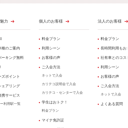
魅力
個人のお客様
法人のお客様
I
料金プラン
料金プラン
車種のご案内
利用シーン
長時間利用もお
パーキング無料
お客様の声
社有車とのコス
リ
ご入会方法
利用シーン
ネットで入会
ーズポイント
お客様の声
カリテコ説明会で入会
シェアリング
ご入会方法
カリテコ・センターで入会
ネットで入会
連携サービス
学生はおトク！
ー利用駅一覧
よくある質問
料金プラン
マイナ免許証