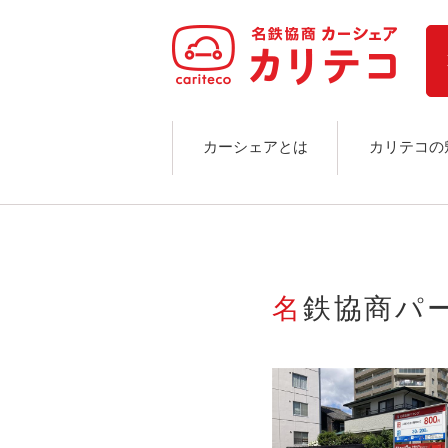
ホーム
ステーション検索
東京エリア
大阪エリア
金沢エリア
駅近／直結
カーシェアとは
カリテコの
カーシェアリングとは
ご利用の流れ
コストシミュレーション
ライド&カーシェア
モデルコース
名鉄協商パ
カリテコの魅力
BMW/MINI
シーン別車種のご案内
名鉄協商パーキング無料
予約アプリ
名鉄ミューズポイント