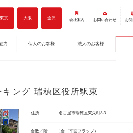
東京
大阪
金沢
会社案内
お問い合わせ
お知
魅力
個人のお客様
法人のお客様
ーキング 瑞穂区役所駅東
住所
名古屋市瑞穂区東栄町8-3
台数／階
1台（平面フラップ）