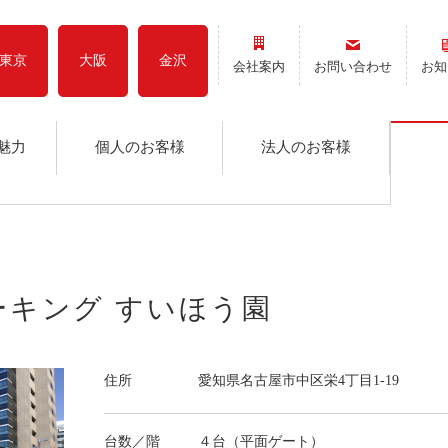
東京
大阪
金沢
会社案内
お問い合わせ
お知
魅力
個人のお客様
法人のお客様
ーキング すいほう園
住所
愛知県名古屋市中区栄4丁目1-19
台数／階
４台（平面ゲート）