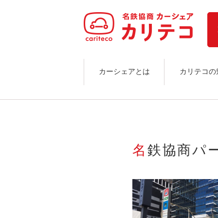
ホーム
ステーション検索
東京エリア
大阪エリア
金沢エリア
駅近／直結
カーシェアとは
カリテコの
カーシェアリングとは
ご利用の流れ
コストシミュレーション
ライド&カーシェア
モデルコース
名鉄協商パ
カリテコの魅力
BMW/MINI
シーン別車種のご案内
名鉄協商パーキング無料
予約アプリ
名鉄ミューズポイント