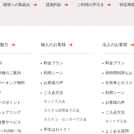
環境への取組み
貸渡約款
ご利用の手引き
特定商
魅力
個人のお客様
法人のお客様
I
料金プラン
料金プラン
車種のご案内
利用シーン
長時間利用もお
パーキング無料
お客様の声
社有車とのコス
リ
ご入会方法
利用シーン
ネットで入会
ーズポイント
お客様の声
カリテコ説明会で入会
シェアリング
ご入会方法
カリテコ・センターで入会
ネットで入会
連携サービス
学生はおトク！
ー利用駅一覧
よくある質問