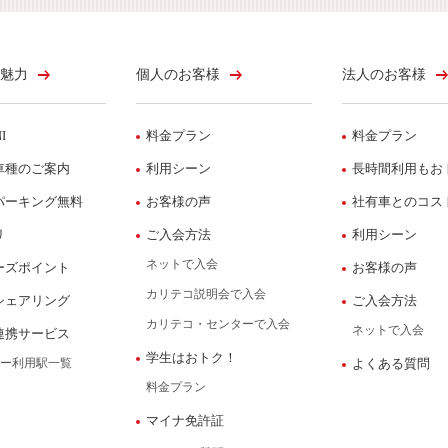
魅力
個人のお客様
法人のお客様
I
料金プラン
料金プラン
車種のご案内
利用シーン
長時間利用もお
パーキング無料
お客様の声
社有車とのコス
リ
ご入会方法
利用シーン
ネットで入会
ーズポイント
お客様の声
カリテコ説明会で入会
シェアリング
ご入会方法
カリテコ・センターで入会
ネットで入会
連携サービス
学生はおトク！
ー利用駅一覧
よくある質問
料金プラン
マイナ免許証