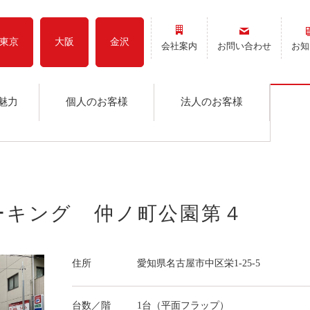
東京
大阪
金沢
会社案内
お問い合わせ
お知
魅力
個人のお客様
法人のお客様
パーキング 仲ノ町公園第４
住所
愛知県名古屋市中区栄1-25-5
台数／階
1台（平面フラップ）