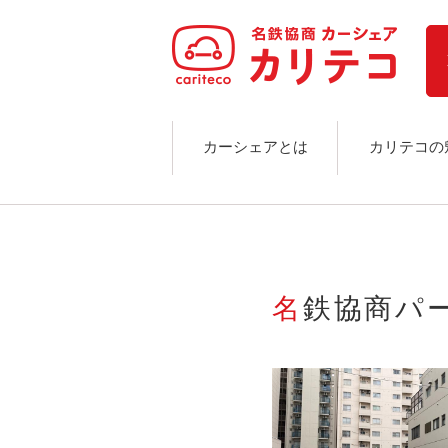
ホーム
ステーション検索
東京エリア
大阪エリア
金沢エリア
駅近／直結
カーシェアとは
カリテコの
カーシェアリングとは
ご利用の流れ
コストシミュレーション
ライド&カーシェア
モデルコース
名鉄協商
カリテコの魅力
BMW/MINI
シーン別車種のご案内
名鉄協商パーキング無料
予約アプリ
名鉄ミューズポイント