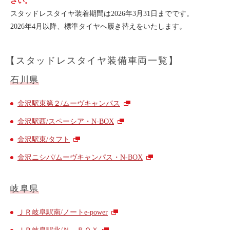
さい。
ライド&カーシェア
スタッドレスタイヤ装着期間は2026年3月31日までです。
2026年4月以降、標準タイヤへ履き替えをいたします。
モデルコース
【スタッドレスタイヤ装備車両一覧】
カリテコの魅力
BMW/MINI
石川県
シーン別車種のご案内
金沢駅東第２/ムーヴキャンパス
名鉄協商パーキング無料
金沢駅西/スペーシア・N-BOX
予約アプリ
金沢駅東/タフト
名鉄ミューズポイント
金沢ニシパ/ムーヴキャンパス・N-BOX
快適カーシェアリング
乗り乗り連携サービス
岐阜県
個人のお客様
ＪＲ岐阜駅南/ノートe-power
料金プラン