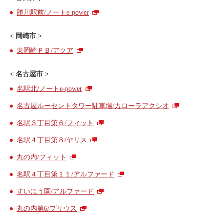
ご入会方法
勝川駅前/ノートe-power
よくある質問
< 岡崎市 >
東岡崎ＰＢ/アクア
会社案内
お問い合わせ
お知らせ
< 名古屋市 >
名駅北/ノートe-power
名古屋ルーセントタワー駐車場/カローラアクシオ
ご入会はこちら
会員ログイン
名駅３丁目第６/フィット
名駅４丁目第８/ヤリス
保険補償内容
個人情報の取扱い
丸の内/フィット
環境への取組み
貸渡約款
名駅４丁目第１１/アルファード
ご利用の手引き
特定商取引について
すいほう園/アルファード
サイトマップ
丸の内第6/プリウス