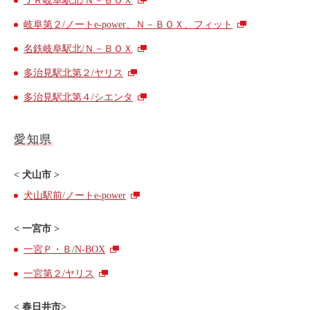
ＪＲ岐阜駅北/Ｎ－ＢＯＸ
利用シーン
岐阜第２/ノートe-power、Ｎ－ＢＯＸ、フィット
お客様の声
名鉄岐阜駅北/Ｎ－ＢＯＸ
ご入会方法
多治見駅北第２/ヤリス
学生はおトク！
多治見駅北第４/シエンタ
マイナ免許証
よくある質問
愛知県
< 犬山市 >
法人のお客様
犬山駅前/ノートe-power
料金プラン
長時間利用もおトク
< 一宮市 >
社有車との比較
一宮Ｐ・Ｂ/N-BOX
利用シーン
一宮第２/ヤリス
お客様の声
< 春日井市>