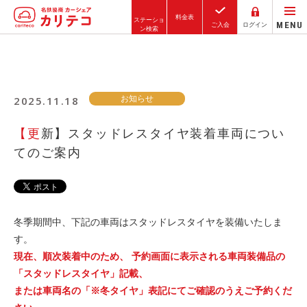
料金表
ステーショ
MENU
ご入会
ログイン
ン検索
ホーム
2025.11.18
お知らせ
ステーション検索
東京エリア
【更新】スタッドレスタイヤ装着車両につい
大阪エリア
てのご案内
金沢エリア
駅近／直結
冬季期間中、下記の車両はスタッドレスタイヤを装備いたしま
す。
カーシェアリングとは
現在、順次装着中のため、 予約画面に表示される車両装備品の
「スタッドレスタイヤ」記載、
ご利用の流れ
または車両名の「※冬タイヤ」表記にてご確認のうえご予約くだ
コストシミュレーション