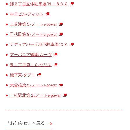
錦２丁目立体駐車場/Ｎ－ＢＯＸ
中日ビル/フィット
上前津第５/ノートe-power
千代田第８/ノートe-power
ナディアパーク地下駐車場/ＸＶ
アーバニア鶴舞/ムーヴ
泉１丁目第１０/ヤリス
池下東/タフト
大曽根第５/ノートe-power
一社駅北第２/ノートe-power
「お知らせ」へ戻る