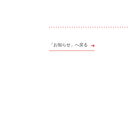
会社案内
お問い合わせ
お知らせ
ご入会はこちら
会員ログイン
保険補償内容
「お知らせ」へ戻る
個人情報の取扱い
環境への取組み
貸渡約款
ご利用の手引き
特定商取引について
サイトマップ
Facebook
Twitter
Instagram