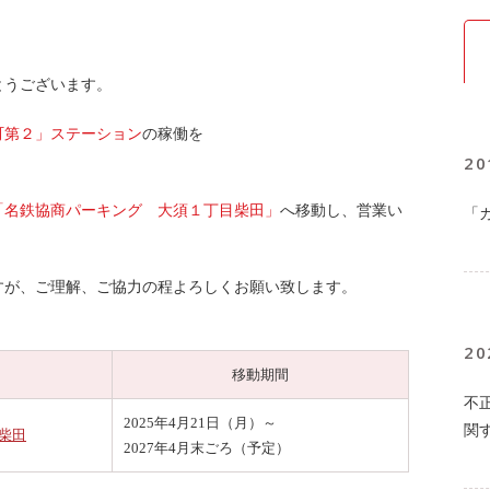
とうございます。
町第２」ステーション
の稼働を
20
「名鉄協商パーキング 大須１丁目柴田」
へ移動し、営業い
「
すが、ご理解、ご協力の程よろしくお願い致します。
20
移動期間
不
2025年4月21日（月）～
関
柴田
2027年4月末ごろ（予定）