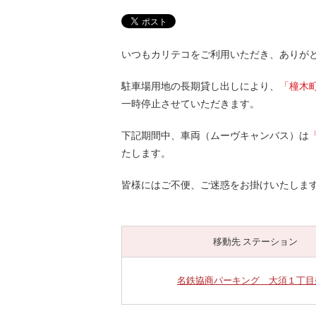
快適カーシェアリング
乗り乗り連携サービス
個人のお客様
いつもカリテコをご利用いただき、ありが
料金プラン
利用シーン
駐車場用地の長期貸し出しにより、
「橦木
お客様の声
一時停止させていただきます。
ご入会方法
学生はおトク！
下記期間中、車両（ムーヴキャンバス）は
マイナ免許証
たします。
よくある質問
皆様にはご不便、ご迷惑をお掛けいたしま
法人のお客様
料金プラン
長時間利用もおトク
社有車との比較
移動先 ステーション
利用シーン
お客様の声
名鉄協商パーキング 大須１丁目
ご入会方法
よくある質問