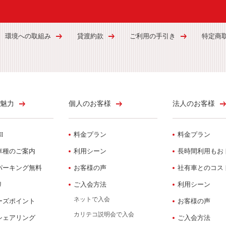
環境への取組み
貸渡約款
ご利用の手引き
特定商
魅力
個人のお客様
法人のお客様
I
料金プラン
料金プラン
車種のご案内
利用シーン
長時間利用もお
パーキング無料
お客様の声
社有車とのコス
リ
ご入会方法
利用シーン
ネットで入会
ーズポイント
お客様の声
カリテコ説明会で入会
シェアリング
ご入会方法