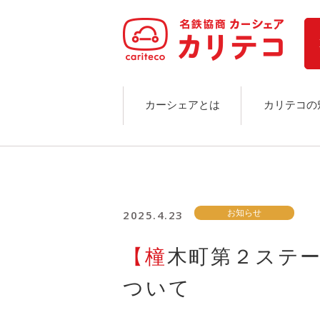
ホーム
ステーション検索
東京エリア
大阪エリア
金沢エリア
駅近／直結
カーシェアとは
カリテコの
カーシェアリングとは
ご利用の流れ
コストシミュレーション
ライド&カーシェア
モデルコース
2025.4.23
お知らせ
カリテコの魅力
BMW/MINI
【橦木町第２ステーション】一時稼働停止に
シーン別車種のご案内
名鉄協商パーキング無料
ついて
予約アプリ
名鉄ミューズポイント