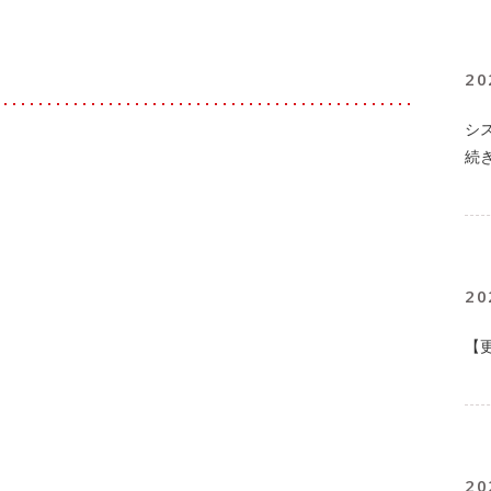
20
シ
続
20
【
20