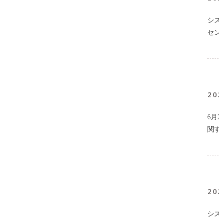
シ
セ
20
6
関
20
シ