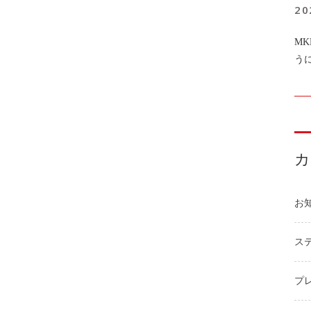
20
M
う
お
ステ
プ