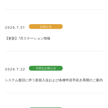
ご入会方法
よくある質問
2026.7.31
お知らせ
会社案内
お問い合わせ
お知らせ
【更新】7月ステーション情報
ご入会はこちら
会員ログイン
2026.7.22
大切なお知らせ
保険補償内容
個人情報の取扱い
システム復旧に伴う新規入会および各種申請手続き再開のご案内
環境への取組み
貸渡約款
ご利用の手引き
特定商取引について
サイトマップ