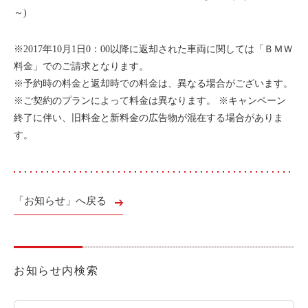
～)
ライド&カーシェア
モデルコース
※2017年10月1日0：00以降に返却された車両に関しては「ＢＭＷ
料金」でのご請求となります。
カリテコの魅力
※予約時の料金と返却時での料金は、異なる場合がございます。
※ご契約のプランによって料金は異なります。 ※キャンペーン
BMW/MINI
終了に伴い、旧料金と新料金の広告物が混在する場合がありま
シーン別車種のご案内
す。
名鉄協商パーキング無料
予約アプリ
名鉄ミューズポイント
「お知らせ」へ戻る
快適カーシェアリング
乗り乗り連携サービス
お知らせ内検索
個人のお客様
料金プラン