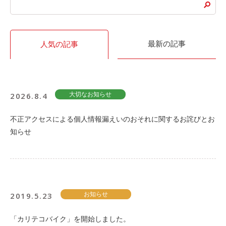
利用シーン
お客様の声
最新の記事
人気の記事
ご入会方法
学生はおトク！
マイナ免許証
2026.8.4
大切なお知らせ
よくある質問
不正アクセスによる個人情報漏えいのおそれに関するお詫びとお
法人のお客様
知らせ
料金プラン
長時間利用もおトク
社有車との比較
2019.5.23
お知らせ
利用シーン
お客様の声
「カリテコバイク」を開始しました。