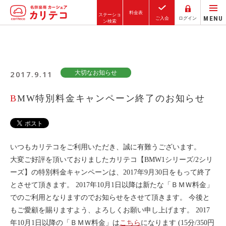
料金表
ステーショ
MENU
ご入会
ログイン
ン検索
ホーム
2017.9.11
大切なお知らせ
ステーション検索
東京エリア
BMW特別料金キャンペーン終了のお知らせ
大阪エリア
金沢エリア
駅近／直結
いつもカリテコをご利用いただき、誠に有難うございます。
大変ご好評を頂いておりましたカリテコ【BMW1シリーズ/2シリ
ーズ】の特別料金キャンペーンは、2017年9月30日をもって終了
とさせて頂きます。 2017年10月1日以降は新たな「ＢＭＷ料金」
カーシェアリングとは
でのご利用となりますのでお知らせをさせて頂きます。 今後と
ご利用の流れ
もご愛顧を賜りますよう、よろしくお願い申し上げます。 2017
コストシミュレーション
年10月1日以降の「ＢＭＷ料金」は
こちら
になります (15分/350円