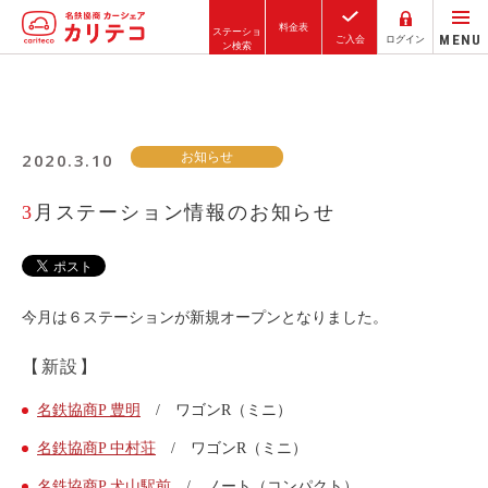
料金表
ステーショ
MENU
ご入会
ログイン
ン検索
ホーム
2020.3.10
お知らせ
ステーション検索
東京エリア
3月ステーション情報のお知らせ
大阪エリア
金沢エリア
駅近／直結
今月は６ステーションが新規オープンとなりました。
【新設】
カーシェアリングとは
名鉄協商P 豊明
/ ワゴンR（ミニ）
ご利用の流れ
名鉄協商P 中村荘
/ ワゴンR（ミニ）
コストシミュレーション
名鉄協商P 犬山駅前
/ ノート（コンパクト）