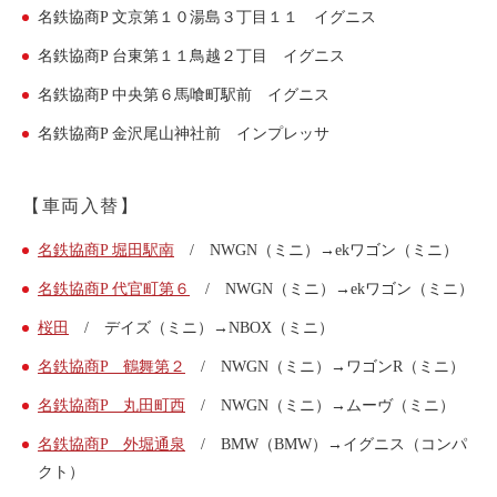
名鉄協商P 文京第１０湯島３丁目１１ イグニス
名鉄協商P 台東第１１鳥越２丁目 イグニス
名鉄協商P 中央第６馬喰町駅前 イグニス
名鉄協商P 金沢尾山神社前 インプレッサ
【車両入替】
名鉄協商P 堀田駅南
/ NWGN（ミニ）→ekワゴン（ミニ）
名鉄協商P 代官町第６
/ NWGN（ミニ）→ekワゴン（ミニ）
桜田
/ デイズ（ミニ）→NBOX（ミニ）
名鉄協商P 鶴舞第２
/ NWGN（ミニ）→ワゴンR（ミニ）
名鉄協商P 丸田町西
/ NWGN（ミニ）→ムーヴ（ミニ）
名鉄協商P 外堀通泉
/ BMW（BMW）→イグニス（コンパ
クト）