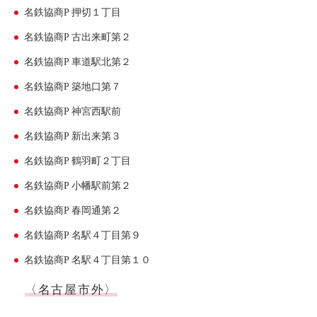
名鉄協商P 押切１丁目
利用シーン
名鉄協商P 古出来町第２
お客様の声
名鉄協商P 車道駅北第２
ご入会方法
名鉄協商P 築地口第７
学生はおトク！
名鉄協商P 神宮西駅前
マイナ免許証
名鉄協商P 新出来第３
よくある質問
名鉄協商P 鶴羽町２丁目
法人のお客様
名鉄協商P 小幡駅前第２
料金プラン
名鉄協商P 春岡通第２
長時間利用もおトク
名鉄協商P 名駅４丁目第９
社有車との比較
名鉄協商P 名駅４丁目第１０
利用シーン
〈名古屋市外〉
お客様の声