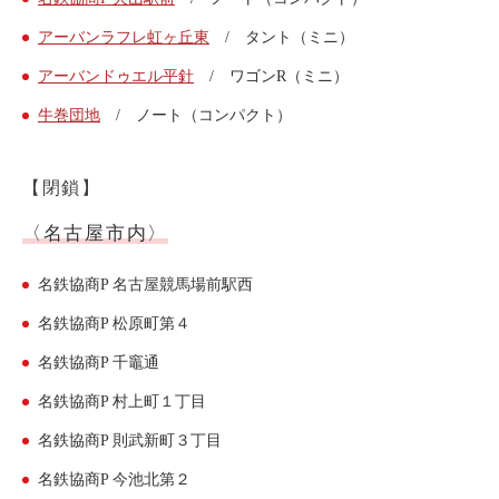
ライド&カーシェア
アーバンラフレ虹ヶ丘東
/ タント（ミニ）
モデルコース
アーバンドゥエル平針
/ ワゴンR（ミニ）
牛巻団地
/ ノート（コンパクト）
カリテコの魅力
BMW/MINI
【閉鎖】
シーン別車種のご案内
〈名古屋市内〉
名鉄協商パーキング無料
予約アプリ
名鉄協商P 名古屋競馬場前駅西
名鉄ミューズポイント
名鉄協商P 松原町第４
快適カーシェアリング
名鉄協商P 千竈通
乗り乗り連携サービス
名鉄協商P 村上町１丁目
名鉄協商P 則武新町３丁目
個人のお客様
名鉄協商P 今池北第２
料金プラン