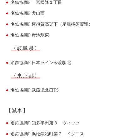
名鉄協商P 一宮松降１丁目
ご入会方法
よくある質問
名鉄協商P 犬山西
名鉄協商P 横須賀高架下（尾張横須賀駅）
名鉄協商P 赤池駅東
会社案内
お問い合わせ
お知らせ
〈岐阜県〉
名鉄協商P 日本ライン今渡駅北
ご入会はこちら
会員ログイン
〈東京都〉
名鉄協商P 武蔵境北口TS
保険補償内容
個人情報の取扱い
環境への取組み
貸渡約款
【減車】
ご利用の手引き
特定商取引について
名鉄協商P 知多半田第３ ヴィッツ
サイトマップ
名鉄協商P 浜松鍛冶町第２ イグニス