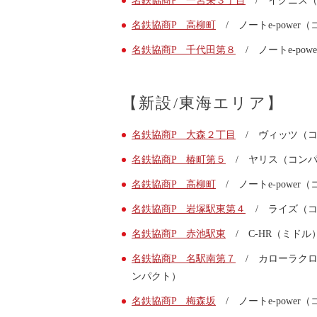
名鉄協商P 一宮栄３丁目
/ イグニス（
会社案内
名鉄協商P 高柳町
/ ノートe-powe
お問い合わせ
お知らせ
名鉄協商P 千代田第８
/ ノートe-po
ご入会はこちら
会員ログイン
【新設/東海エリア】
保険補償内容
個人情報の取扱い
名鉄協商P 大森２丁目
/ ヴィッツ（コ
環境への取組み
貸渡約款
名鉄協商P 椿町第５
/ ヤリス（コンパ
ご利用の手引き
名鉄協商P 高柳町
/ ノートe-power
特定商取引について
サイトマップ
名鉄協商P 岩塚駅東第４
/ ライズ（コ
Facebook
名鉄協商P 赤池駅東
/ C-HR（ミドル
Twitter
名鉄協商P 名駅南第７
/ カローラクロス
Instagram
ンパクト）
名鉄協商P 梅森坂
/ ノートe-power