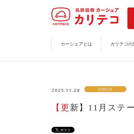
ホーム
ステーション検索
東京エリア
大阪エリア
金沢エリア
駅近／直結
カーシェアとは
カリテコの
カーシェアリングとは
ご利用の流れ
コストシミュレーション
ライド&カーシェア
モデルコース
2025.11.28
お知らせ
カリテコの魅力
BMW/MINI
【更新】11月ス
シーン別車種のご案内
名鉄協商パーキング無料
予約アプリ
名鉄ミューズポイント