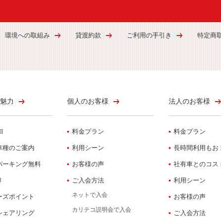
環境への取組み
貸渡約款
ご利用の手引き
特定商
魅力
個人のお客様
法人のお客様
I
料金プラン
料金プラン
車種のご案内
利用シーン
長時間利用もお
パーキング無料
お客様の声
社有車とのコス
リ
ご入会方法
利用シーン
ネットで入会
ーズポイント
お客様の声
カリテコ説明会で入会
シェアリング
ご入会方法