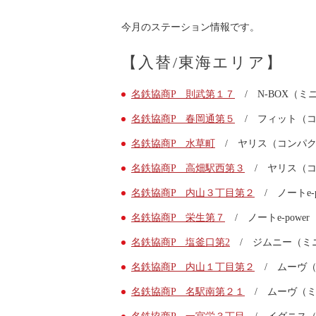
快適カーシェアリング
今月のステーション情報です。
乗り乗り連携サービス
個人のお客様
【入替/東海エリア】
料金プラン
利用シーン
名鉄協商P 則武第１７
/ N-BOX（
お客様の声
ご入会方法
名鉄協商P 春岡通第５
/ フィット（コ
学生はおトク！
名鉄協商P 水草町
/ ヤリス（コンパク
マイナ免許証
名鉄協商P 高畑駅西第３
/ ヤリス（コ
よくある質問
法人のお客様
名鉄協商P 内山３丁目第２
/ ノートe
料金プラン
名鉄協商P 栄生第７
/ ノートe-powe
長時間利用もおトク
社有車との比較
名鉄協商P 塩釜口第2
/ ジムニー（ミ
利用シーン
名鉄協商P 内山１丁目第２
/ ムーヴ（
お客様の声
名鉄協商P 名駅南第２１
/ ムーヴ（ミ
ご入会方法
よくある質問