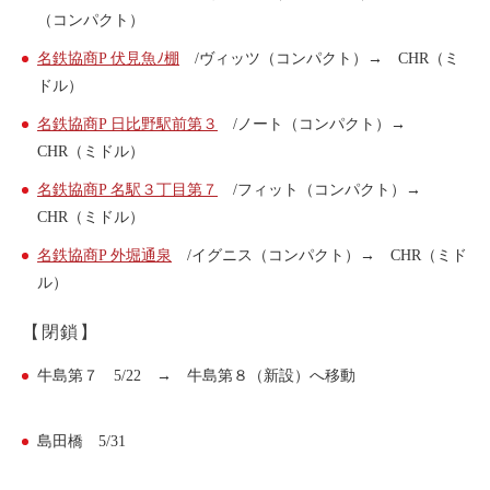
（コンパクト）
ライド&カーシェア
モデルコース
名鉄協商P 伏見魚ﾉ棚
/ヴィッツ（コンパクト）→ CHR（ミ
ドル）
名鉄協商P 日比野駅前第３
/ノート（コンパクト）→
カリテコの魅力
CHR（ミドル）
BMW/MINI
名鉄協商P 名駅３丁目第７
/フィット（コンパクト）→
シーン別車種のご案内
CHR（ミドル）
名鉄協商パーキング無料
名鉄協商P 外堀通泉
/イグニス（コンパクト）→ CHR（ミド
予約アプリ
ル）
名鉄ミューズポイント
【閉鎖】
快適カーシェアリング
牛島第７ 5/22 → 牛島第８（新設）へ移動
乗り乗り連携サービス
島田橋 5/31
個人のお客様
料金プラン