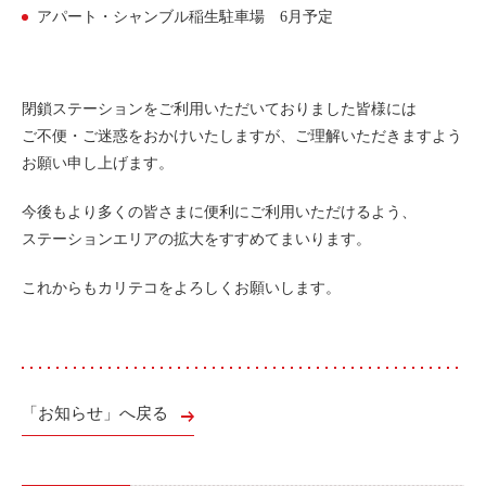
アパート・シャンブル稲生駐車場 6月予定
利用シーン
お客様の声
ご入会方法
閉鎖ステーションをご利用いただいておりました皆様には
ご不便・ご迷惑をおかけいたしますが、ご理解いただきますよう
学生はおトク！
お願い申し上げます。
マイナ免許証
よくある質問
今後もより多くの皆さまに便利にご利用いただけるよう、
ステーションエリアの拡大をすすめてまいります。
法人のお客様
これからもカリテコをよろしくお願いします。
料金プラン
長時間利用もおトク
社有車との比較
「お知らせ」へ戻る
利用シーン
お客様の声