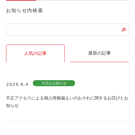
ご入会方法
お知らせ内検索
よくある質問
会社案内
お問い合わせ
お知らせ
最新の記事
人気の記事
ご入会はこちら
会員ログイン
2026.8.4
大切なお知らせ
保険補償内容
個人情報の取扱い
不正アクセスによる個人情報漏えいのおそれに関するお詫びとお
環境への取組み
貸渡約款
知らせ
ご利用の手引き
特定商取引について
サイトマップ