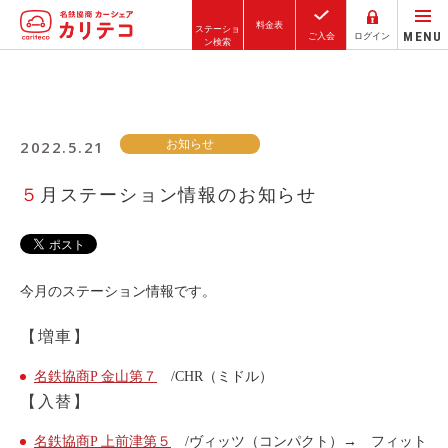
料金表
ステーショ
MENU
ご入会
ログイン
ン検索
ホーム
2022.5.21
お知らせ
ステーション検索
東京エリア
５月ステーション情報のお知らせ
大阪エリア
金沢エリア
駅近／直結
今月のステーション情報です。
【増車】
カーシェアリングとは
名鉄協商P 金山第７
/CHR（ミドル）
【入替】
ご利用の流れ
コストシミュレーション
名鉄協商P 上前津第５
/ヴィッツ（コンパクト）→ フィット