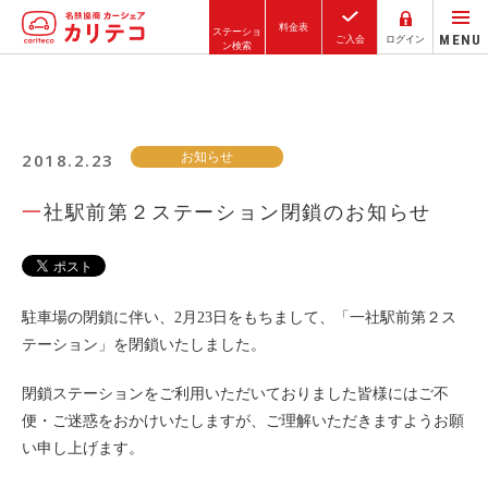
料金表
ステーショ
MENU
ご入会
ログイン
ン検索
ホーム
2018.2.23
お知らせ
ステーション検索
東京エリア
一社駅前第２ステーション閉鎖のお知らせ
大阪エリア
金沢エリア
駅近／直結
駐車場の閉鎖に伴い、2月23日をもちまして、「一社駅前第２ス
テーション」を閉鎖いたしました。
閉鎖ステーションをご利用いただいておりました皆様にはご不
カーシェアリングとは
便・ご迷惑をおかけいたしますが、ご理解いただきますようお願
ご利用の流れ
い申し上げます。
コストシミュレーション