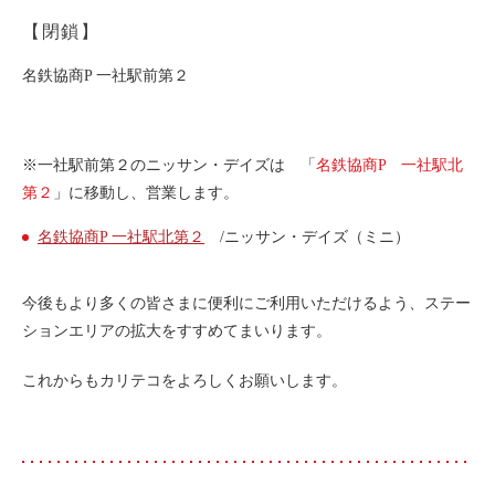
ライド&カーシェア
【閉鎖】
モデルコース
名鉄協商P 一社駅前第２
カリテコの魅力
※一社駅前第２のニッサン・デイズは 「
BMW/MINI
名鉄協商P 一社駅北
第２
」に移動し、営業します。
シーン別車種のご案内
名鉄協商P 一社駅北第２
/ニッサン・デイズ（ミニ）
名鉄協商パーキング無料
予約アプリ
今後もより多くの皆さまに便利にご利用いただけるよう、ステー
名鉄ミューズポイント
ションエリアの拡大をすすめてまいります。
快適カーシェアリング
これからもカリテコをよろしくお願いします。
乗り乗り連携サービス
個人のお客様
料金プラン