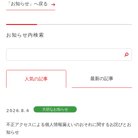
「お知らせ」へ戻る
利用シーン
お客様の声
ご入会方法
お知らせ内検索
学生はおトク！
マイナ免許証
よくある質問
最新の記事
人気の記事
法人のお客様
料金プラン
長時間利用もおトク
2026.8.4
大切なお知らせ
社有車との比較
利用シーン
不正アクセスによる個人情報漏えいのおそれに関するお詫びとお
お客様の声
知らせ