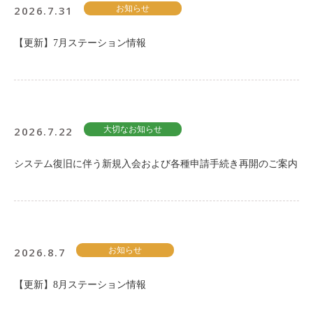
ご入会方法
2026.7.31
お知らせ
よくある質問
【更新】7月ステーション情報
会社案内
お問い合わせ
お知らせ
2026.7.22
大切なお知らせ
システム復旧に伴う新規入会および各種申請手続き再開のご案内
ご入会はこちら
会員ログイン
保険補償内容
個人情報の取扱い
環境への取組み
貸渡約款
2026.8.7
お知らせ
ご利用の手引き
特定商取引について
サイトマップ
【更新】8月ステーション情報