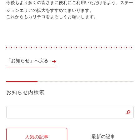
今後もより多くの皆さまに便利にご利用いただけるよう、ステー
ライド&カーシェア
ションエリアの拡大をすすめてまいります。
モデルコース
これからもカリテコをよろしくお願いします。
カリテコの魅力
BMW/MINI
シーン別車種のご案内
「お知らせ」へ戻る
名鉄協商パーキング無料
予約アプリ
名鉄ミューズポイント
お知らせ内検索
快適カーシェアリング
乗り乗り連携サービス
個人のお客様
最新の記事
人気の記事
料金プラン