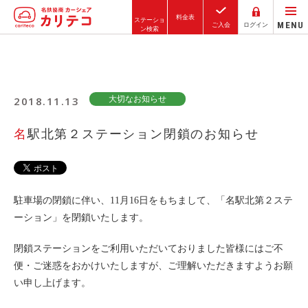
料金表
ステーショ
MENU
ご入会
ログイン
ン検索
ホーム
2018.11.13
大切なお知らせ
ステーション検索
東京エリア
名駅北第２ステーション閉鎖のお知らせ
大阪エリア
金沢エリア
駅近／直結
駐車場の閉鎖に伴い、11月16日をもちまして、「名駅北第２ステ
ーション」を閉鎖いたします。
閉鎖ステーションをご利用いただいておりました皆様にはご不
カーシェアリングとは
便・ご迷惑をおかけいたしますが、ご理解いただきますようお願
ご利用の流れ
い申し上げます。
コストシミュレーション