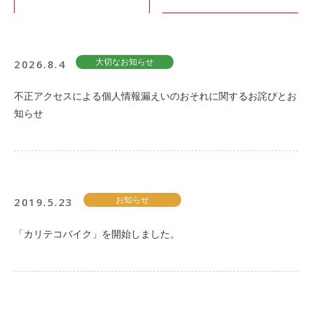
利用シーン
お客様の声
2026.8.4
大切なお知らせ
ご入会方法
学生はおトク！
不正アクセスによる個人情報漏えいのおそれに関するお詫びとお
マイナ免許証
知らせ
よくある質問
法人のお客様
2019.5.23
お知らせ
料金プラン
長時間利用もおトク
「カリテコバイク」を開始しました。
社有車との比較
利用シーン
お客様の声