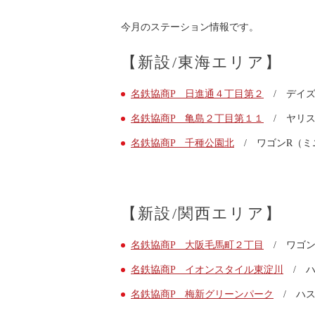
快適カーシェアリング
今月のステーション情報です。
乗り乗り連携サービス
個人のお客様
【新設/東海エリア】
料金プラン
利用シーン
名鉄協商P 日進通４丁目第２
/ デイズ
お客様の声
ご入会方法
名鉄協商P 亀島２丁目第１１
/ ヤリス
学生はおトク！
名鉄協商P 千種公園北
/ ワゴンR（ミ
マイナ免許証
よくある質問
法人のお客様
料金プラン
【新設/関西エリア】
長時間利用もおトク
社有車との比較
名鉄協商P 大阪毛馬町２丁目
/ ワゴン
利用シーン
名鉄協商P イオンスタイル東淀川
/ ハ
お客様の声
ご入会方法
名鉄協商P 梅新グリーンパーク
/ ハス
よくある質問