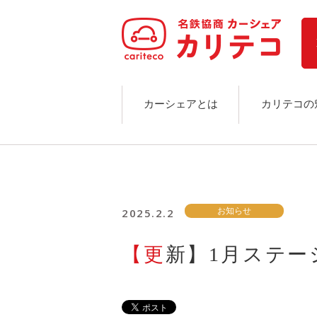
ホーム
ステーション検索
東京エリア
大阪エリア
金沢エリア
駅近／直結
カーシェアとは
カリテコの
カーシェアリングとは
ご利用の流れ
コストシミュレーション
ライド&カーシェア
モデルコース
2025.2.2
お知らせ
カリテコの魅力
BMW/MINI
【更新】1月ステ
シーン別車種のご案内
名鉄協商パーキング無料
予約アプリ
名鉄ミューズポイント