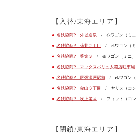
会社案内
お問い合わせ
【入替/東海エリア】
お知らせ
ご入会はこちら
名鉄協商P 外堀通泉
/ ekワゴン（ミ
会員ログイン
保険補償内容
名鉄協商P 菊井２丁目
/ ekワゴン（
個人情報の取扱い
名鉄協商P 葵第３
/ ekワゴン（ミニ
環境への取組み
貸渡約款
名鉄協商P マックスバリュ太閤店駐車場
ご利用の手引き
名鉄協商P 尾張瀬戸駅前
/ ekワゴン
特定商取引について
名鉄協商P 金山３丁目
/ ヤリス（コン
サイトマップ
Facebook
名鉄協商P 吹上第４
/ フィット（コン
Twitter
Instagram
【閉鎖/東海エリア】